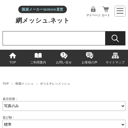
国産メーカーtantore直営
マイページ
カート
網メッシュ.ネット
TOP
ご利用案内
お問い合せ
お客様の声
サイトマップ
TOP
樹脂メッシュ
ポリエチレンメッシュ
表示切替：
並び順：