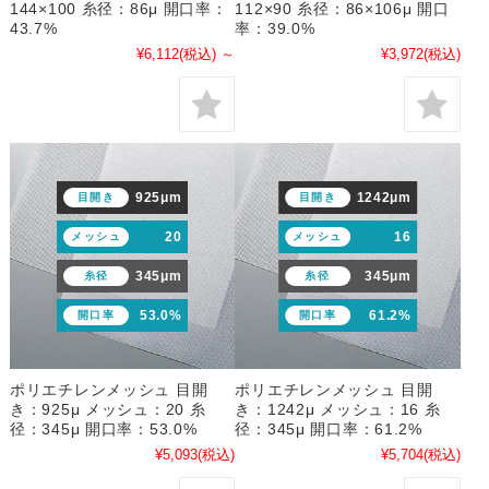
144×100 糸径：86μ 開口率：
112×90 糸径：86×106μ 開口
43.7%
率：39.0%
¥6,112
(税込)
～
¥3,972
(税込)
925μm
1242μm
目開き
目開き
20
16
メッシュ
メッシュ
345μm
345μm
糸径
糸径
53.0%
61.2%
開口率
開口率
ポリエチレンメッシュ 目開
ポリエチレンメッシュ 目開
き：925μ メッシュ：20 糸
き：1242μ メッシュ：16 糸
径：345μ 開口率：53.0%
径：345μ 開口率：61.2%
¥5,093
(税込)
¥5,704
(税込)