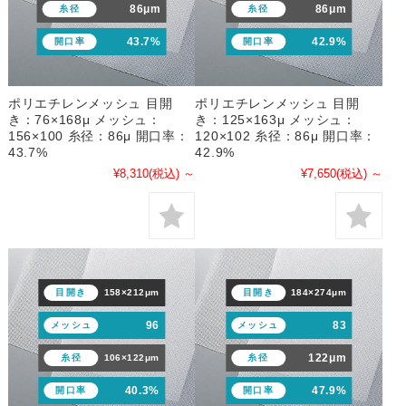
86μm
86μm
糸径
糸径
43.7%
42.9%
開口率
開口率
ポリエチレンメッシュ 目開
ポリエチレンメッシュ 目開
き：76×168μ メッシュ：
き：125×163μ メッシュ：
156×100 糸径：86μ 開口率：
120×102 糸径：86μ 開口率：
43.7%
42.9%
¥8,310
(税込)
～
¥7,650
(税込)
～
目開き
158×212μm
目開き
184×274μm
96
83
メッシュ
メッシュ
122μm
糸径
106×122μm
糸径
40.3%
47.9%
開口率
開口率