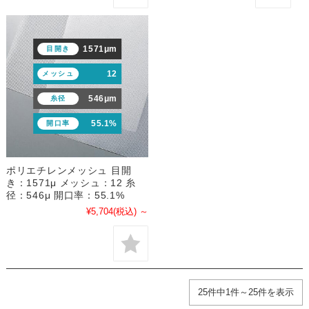
1571μm
目開き
12
メッシュ
546μm
糸径
55.1%
開口率
ポリエチレンメッシュ 目開
き：1571μ メッシュ：12 糸
径：546μ 開口率：55.1%
¥5,704
(税込)
～
25件中1件～25件を表示