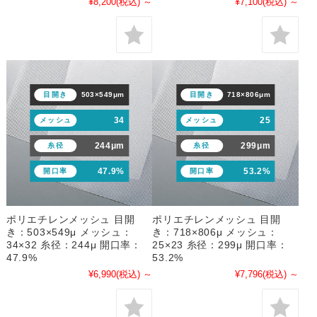
¥8,200
(税込)
～
¥7,100
(税込)
～
目開き
503×549μm
目開き
718×806μm
34
25
メッシュ
メッシュ
244μm
299μm
糸径
糸径
47.9%
53.2%
開口率
開口率
ポリエチレンメッシュ 目開
ポリエチレンメッシュ 目開
き：503×549μ メッシュ：
き：718×806μ メッシュ：
34×32 糸径：244μ 開口率：
25×23 糸径：299μ 開口率：
47.9%
53.2%
¥6,990
(税込)
～
¥7,796
(税込)
～