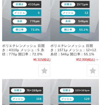
4310μm
1571μm
目開き
目開き
5
12
メッシュ
メッシュ
770μm
546μm
糸径
糸径
72.0%
55.1%
開口率
開口率
ポリエチレンメッシュ 目開
ポリエチレンメッシュ 目開
き：4310μ メッシュ：5 糸
き：1571μ メッシュ：12×12
径：770μ 開口率：72.0%
糸径：546μ 開口率：55.1%
¥6,315
(税込)
¥52,000
(税込)
～
76×168μm
目開き
目開き
125×163μm
156
120
メッシュ
メッシュ