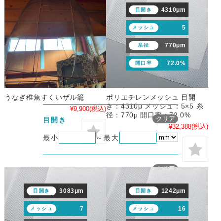
4310μm
目開き
未入力の項目は、絞り込み条件に含まれません。
5
「最大のみ」「最小のみ」片方のみの指定も可能
メッシュ
です。
770μm
糸径
「目開き」や「線径･糸径」は、単位を
プルダウ
72.0%
開口率
ンで「mm」「μm」から選択できます。
どちら
の単位で入力しても、自動的に換算され、両方の
表記の商品が対象になります。
うなぎ稚魚すくいザル籠
ポリエチレンメッシュ 目開
き：4310μ メッシュ：5×5 糸
¥9,900
(税込)
径：770μ 開口率：72.0%
メッシュの絞り込み条
クリア
目開き
¥32,388
(税込)
最小
～
最大
メッシュの絞り込み条
クリア
メッシュ
最小
～
最大
3083μm
1242μm
目開き
目開き
7
16
メッシュ
メッシュ
メッシュの絞り込み条
クリア
線径･糸径