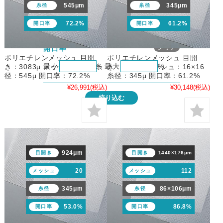
545μm
345μm
糸径
糸径
最小
～
最大
72.2%
61.2%
開口率
開口率
メッシュの絞り込み条
クリア
開口率
ポリエチレンメッシュ 目開
ポリエチレンメッシュ 目開
最小
～
最大
%
き：3083μ メッシュ：7×7 糸
き：1242μ メッシュ：16×16
径：545μ 開口率：72.2%
糸径：345μ 開口率：61.2%
¥26,991
(税込)
¥30,148
(税込)
絞り込む
924μm
目開き
目開き
1440×176μm
20
112
メッシュ
メッシュ
345μm
86×106μm
糸径
糸径
53.0%
86.8%
開口率
開口率