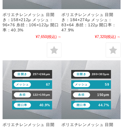
ポリエチレンメッシュ 目開
ポリエチレンメッシュ 目開
き：158×212μ メッシュ：
き：184×274μ メッシュ：
96×76 糸径：106×122μ 開口
83×64 糸径：122μ 開口率：
率：40.3%
47.9%
¥7,650
(税込)
～
¥7,320
(税込)
～
目開き
257×266μm
目開き
280×303μm
67
59
メッシュ
メッシュ
150μm
糸径
122×150μm
糸径
40.9%
44.7%
開口率
開口率
ポリエチレンメッシュ 目開
ポリエチレンメッシュ 目開