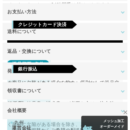
インターネットにて24時間受け付けております。
お支払い方法
ご注文やご質問メールの対応は、土日祝日を除く平
クレジットカード決済
日のみです。
送料について
Visa
Mastercard
JCB
AMEX
Diners
地域
金額
返品・交換について
返品期限･条件
東北
銀行振込
発送について
切り売り商品やメーカー取り寄せ商品の場合、著し
関東
ご注文確定後7日以内に指定の口座へお振込みを
く商品に欠陥がある場合を除き、原則として返品交
原則として注文日より2営業日以内に発送いたしま
中部
お願いいたします。ご入金確認後の商品手配と
換を受け付けておりません。
領収書について
す。
近畿
送料無料
なります。ご入金確認後から4～5日営業日以内
領収書（納品書、請求書）が必要な方はご注文時に
中国
万が一、在庫切れの場合は改めてこちらからご連絡
返品期限･条件
の商品手配となります。手数料はご負担をお願
会社概要
お申し付けください。
させて頂きます。
四国
いいたします。
切り売り商品やメーカー取り寄せ商品の場合、著し
無料
メッシュ加工
九州
く商品に欠陥がある場合を除き、原則として返品交
オーダーメイド
運営会社