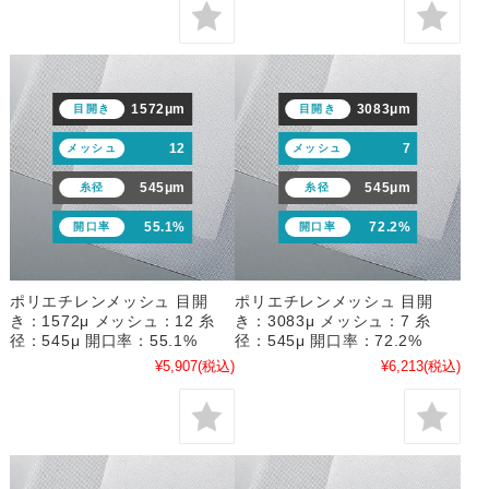
1572μm
3083μm
目開き
目開き
12
7
メッシュ
メッシュ
545μm
545μm
糸径
糸径
55.1%
72.2%
開口率
開口率
ポリエチレンメッシュ 目開
ポリエチレンメッシュ 目開
き：1572μ メッシュ：12 糸
き：3083μ メッシュ：7 糸
径：545μ 開口率：55.1%
径：545μ 開口率：72.2%
¥5,907
(税込)
¥6,213
(税込)