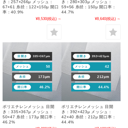
き：257×266μ メッシュ：
き：280×303μ メッシュ：
67×61 糸径：122×150μ 開口
59×56 糸径：150μ 開口率：
率：40.9%
44.7%
¥8,530
(税込)
～
¥8,640
(税込)
～
目開き
335×367μm
目開き
392×423μm
50
42
メッシュ
メッシュ
173μm
212μm
糸径
糸径
46.2%
44.4%
開口率
開口率
ポリエチレンメッシュ 目開
ポリエチレンメッシュ 目開
き：335×367μ メッシュ：
き：392×423μ メッシュ：
50×47 糸径：173μ 開口率：
42×40 糸径：212μ 開口率：
46.2%
44.4%