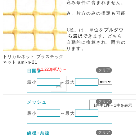
未入力の項目は、絞り込み条件に含まれません。
「最大のみ」「最小のみ」片方のみの指定も可能
です。
「目開き」や「線径･糸径」は、単位を
プルダウ
ンで「mm」「μm」から選択できます。
どちら
の単位で入力しても、自動的に換算され、両方の
表記の商品が対象になります。
トリカルネット プラスチック
ネット ami-n-21
¥11,220
(税込)
～
メッシュの絞り込み条
クリア
目開き
最小
～
最大
メッシュの絞り込み条
クリア
メッシュ
1件中1件～1件を表示
最小
～
最大
メッシュの絞り込み条
クリア
線径･糸径