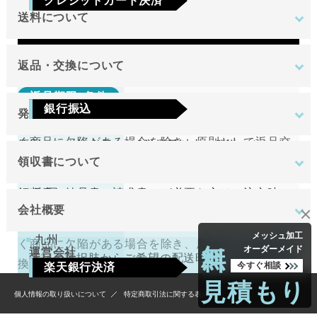
クレジットカード決済
日のみです。
送料について
Visa
Mastercard
JCB
AMEX
Diners
地域
金額
返品・交換について
返品期限･条件
東北
銀行振込
発送について
切り売り商品やメーカー取り寄せ商品の場合、著し
関東
ご注文確定後7日以内に指定の口座へお振込みを
く商品に欠陥がある場合を除き、原則として返品交
原則として注文日より2営業日以内に発送いたしま
中部
お願いいたします。ご入金確認後の商品手配と
換を受け付けておりません。
領収書について
す。
近畿
送料無料
なります。ご入金確認後から4～5日営業日以内
領収書（納品書、請求書）が必要な方はご注文時に
中国
万が一、在庫切れの場合は改めてこちらからご連絡
返品期限･条件
の商品手配となります。手数料はご負担をお願
会社概要
お申し付けください。
させて頂きます。
四国
いいたします。
切り売り商品やメーカー取り寄せ商品の場合、著し
無料
メッシュ加工
九州
く商品に欠陥がある場合を除き、原則として返品交
オーダーメイド
運営会社
下記の選択肢からご希望の配送時間をご指定頂
換を受け付けておりません。
今すぐ相談
楽天銀行決済
けます。
北海道
見積もり
4,400円
（税込）
tantore株式会社
個人情報の取り扱いについて
特定商取引法に関する表示
注文確認画面の後に、楽天銀行決済のログイン
不良品
沖縄
午前