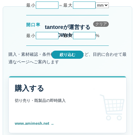
最小
～
最大
メッシュの絞り込み条
クリア
開口率
tantoreが運営する
4つのWebサイト
最小
～
最大
%
購入・素材確認・条件検索・加工相談など、目的に合わせて最
絞り込む
適なページへご案内します
購入する
切り売り・既製品の
即時購入
www.amimesh.net →