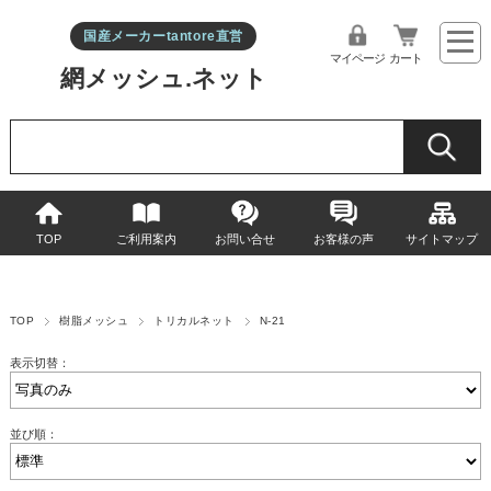
国産メーカーtantore直営
マイページ
カート
網メッシュ.ネット
TOP
ご利用案内
お問い合せ
お客様の声
サイトマップ
TOP
樹脂メッシュ
トリカルネット
N-21
表示切替：
並び順：