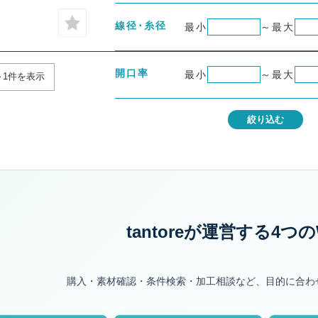
線径･糸径
最小
～
最大
開口率
最小
～
最大
～1件を表示
絞り込む
tantoreが運営する
4つの
購入・素材確認・条件検索・加工相談など、目的に合わ