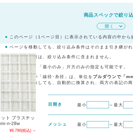
商品スペックで絞り
開く
このページ（
1
ページ目）に表示されている内容の中から
ページを移動しても、絞り込み条件はそのまま引き継がれ
未入力の項目は、絞り込み条件に含まれません。
「最大のみ」「最小のみ」片方のみの指定も可能です。
「目開き」や「線径･糸径」は、単位を
プルダウンで「m
の単位で入力しても、自動的に換算され、両方の表記の商
目開き
最小
～
最大
ット プラスチッ
i-n-28w
メッシュ
最小
～
最大
¥8,790
(税込)
～