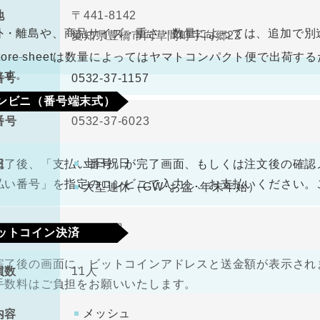
330円（税込）
料
ので、ご了承ください。
地
〒441-8142
ビニ払込票が郵送で届きます。決済依頼日より6日以内にご
外・離島や、商品サイズ・重さ・数量によっては、追加で別
愛知県豊橋市向草間町字向郷22
なります。
antore sheetは数量によってはヤマトコンパクト便で出
ます。
番号
0532-37-1157
ンビニ（番号端末式）
番号
0532-37-6023
330円（税込）
料
土日祝日
日
完了後、「支払い番号」が完了画面、もしくは注文後の確認
払い番号」を指定のコンビニで入力し、お支払いください。
大型連休（GW･お盆･年末年始）
金
1000万円
ットコイン決済
完了後の画面に、ビットコインアドレスと送金額が表示されま
員数
11人
手数料はご負担をお願いいたします。
メッシュ
内容