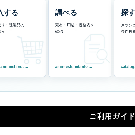
入する
調べる
探
売り・既製品の
素材・用途・規格表を
メッシ
購入
確認
条件検
amimesh.net →
amimesh.net/info →
catalog
ご利用ガイ