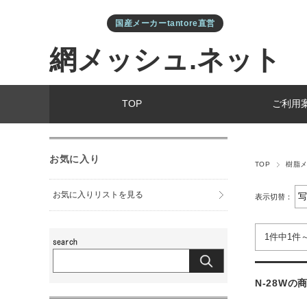
国産メーカーtantore直営
網メッシュ.ネット
TOP
ご利用
お気に入り
TOP
樹脂
お気に入りリストを見る
表示切替：
1件中1件
N-28Wの