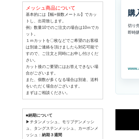
メッシュ商品について
購
基本的には【幅×個数メートル】でカッ
トし、出荷致します。
切り
例）数量10でのご注文の場合は10ｍでカ
即時
ット。
１ｍカットを〇枚などでご希望のお客様
は別途ご連絡を頂けましたら対応可能で
すので、ご注文と同時にお申し付けくだ
さい。
カット後のご要望にはお答えできない場
www.
合がございます。
また、個数が多くなる場合は別途、送料
をいただく場合がございます。
まずはご相談ください。
■納期について
▶チタンメッシュ、モリブデンメッシ
ュ、タングステンメッシュ、カーボンメ
ッシュ：
納期３週間