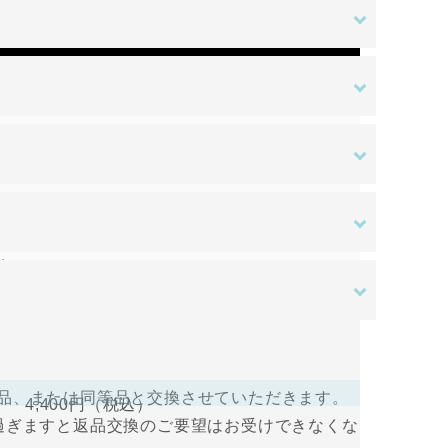
金額
ある場合を除き、原則として返品交換を受け付
す。ご入金確認後の商品手配となります。ご入
はご負担をお願いいたします。
送料無料
。
さい。
ある場合を除き、原則として返品交換を受け付
すので、ログインして支払い手続きを行って
品、または同等品と交換させていただきます。
4,400円
（税込）
過ぎますと返品交換のご要望はお受けできなくな