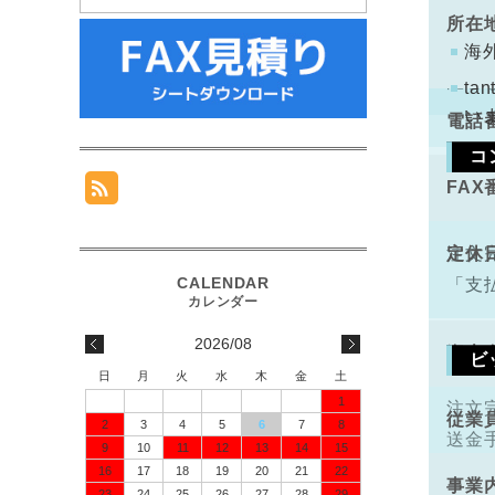
手数
ります
所在
コン
海
配と
t
い
電話
コ
FAX
手数
定休
注文
「支
2026/08
資本
ビ
日
月
火
水
木
金
土
1
注文
従業
2
3
4
5
6
7
8
送金
9
10
11
12
13
14
15
16
17
18
19
20
21
22
事業
23
24
25
26
27
28
29