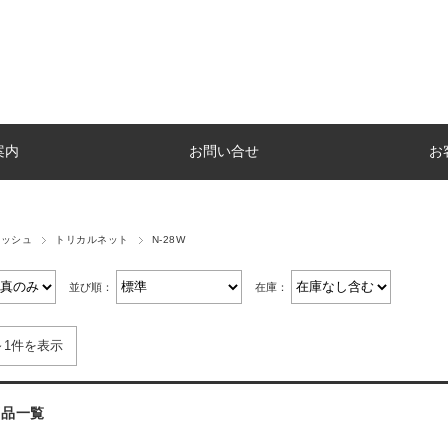
案内
お問い合せ
お
メッシュ
トリカルネット
N-28W
並び順：
在庫：
～1件を表示
商品一覧