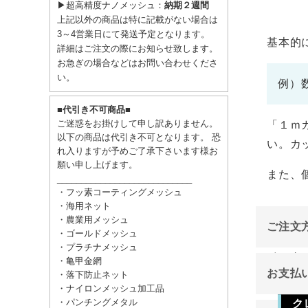
▶超高精度ナノメッシュ：
納期２週間
上記以外の商品は特に記載がない場合は
3～4営業日にて発送予定となります。
基本的
詳細はご注文の際にお知らせ致します。
お急ぎの場合などはお問い合わせくださ
い。
例）
■代引き不可商品■
ご迷惑をお掛けして申し訳ありません。
「１ｍ
以下の商品は代引き不可となります。 恐
い。カ
れ入りますが予めご了承下さいます様お
願い申し上げます。
また、
____________________________
・フッ素コーティングメッシュ
・海用ネット
・農業用メッシュ
ご注文
・ゴールドメッシュ
・プラチナメッシュ
インタ
・亀甲金網
お支払
・落下防止ネット
ご注文
・ナイロンメッシュ加工品
・パンチングメタル
ク