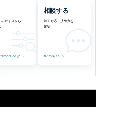
す
相談する
ュのサイズから
加工対応・技術力を
索
確認
.tantore.co.jp →
tantore.co.jp →
ド