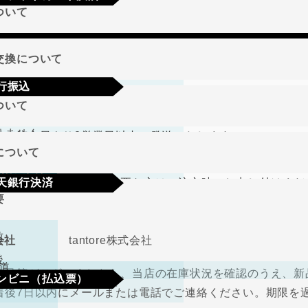
ついて
a
Mastercard
JCB
AMEX
Diners
地域
交換について
行振込
期限･条件
ついて
り商品やメーカー取り寄せ商品の場合、著しく商品に欠陥が
文確定後7日以内に指定の口座へお振込みをお願いいたしま
りません。
して注文日より2営業日以内に発送いたします。
認後から4～5日営業日以内の商品手配となります。手数料
について
、在庫切れの場合は改めてこちらからご連絡させて頂きます
期限･条件
（納品書、請求書）が必要な方はご注文時にお申し付けくだ
天銀行決済
り商品やメーカー取り寄せ商品の場合、著しく商品に欠陥が
要
の選択肢からご希望の配送時間をご指定頂けます。
りません。
確認画面の後に、楽天銀行決済のログイン画面が表示されま
さい。手数料はご負担をお願いいたします。
前
会社
tantore株式会社
不良品
後
道
良品等がございましたら、当店の在庫状況を確認のうえ、新
ンビニ（払込票）
取締役
中河原 毅
着後7日以内にメールまたは電話でご連絡ください。期限を