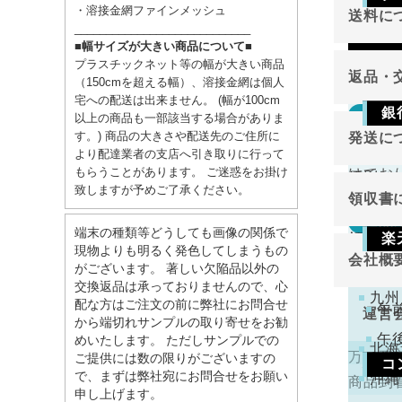
・溶接金網ファインメッシュ
送料に
____________________________
Vis
■幅サイズが大きい商品について■
プラスチックネット等の幅が大きい商品
返品・
（150cmを超える幅）、溶接金網は個人
宅への配送は出来ません。 (幅が100cm
銀
返品
以上の商品も一部該当する場合がありま
東北
す。) 商品の大きさや配送先のご住所に
発送に
切り売
関東
ご注
より配達業者の支店へ引き取りに行って
もらうことがあります。 ご迷惑をお掛け
けてお
原則と
金確
中部
致しますが予めご了承ください。
領収書
近畿
万が一
返品
端末の種類等どうしても画像の関係で
領収書
中国
楽
現物よりも明るく発色してしまうもの
切り売
会社概
四国
がございます。 著しい欠陥品以外の
下記
けてお
注文
交換返品は承っておりませんので、心
九州
くだ
配な方はご注文の前に弊社にお問合せ
午
運営
から端切れサンプルの取り寄せをお勧
午
めいたします。 ただしサンプルでの
北海
万一不
ご提供には数の限りがございますの
コ
代表
で、まずは弊社宛にお問合せをお願い
沖縄
商品到
申し上げます。