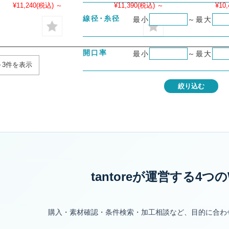
¥11,240
(税込)
～
¥11,390
(税込)
～
¥10,
線径･糸径
最小
～
最大
開口率
最小
～
最大
～3件を表示
絞り込む
tantoreが運営する
4つの
購入・素材確認・条件検索・加工相談など、目的に合わ