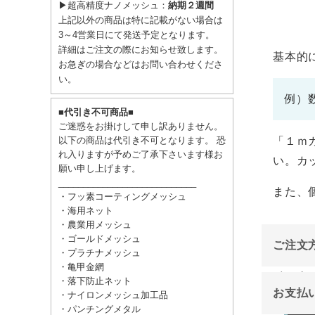
▶超高精度ナノメッシュ：
納期２週間
上記以外の商品は特に記載がない場合は
3～4営業日にて発送予定となります。
詳細はご注文の際にお知らせ致します。
基本的
お急ぎの場合などはお問い合わせくださ
い。
例）
■代引き不可商品■
ご迷惑をお掛けして申し訳ありません。
以下の商品は代引き不可となります。 恐
「１ｍ
れ入りますが予めご了承下さいます様お
い。カ
願い申し上げます。
____________________________
また、
・フッ素コーティングメッシュ
・海用ネット
・農業用メッシュ
・ゴールドメッシュ
ご注文
・プラチナメッシュ
・亀甲金網
インタ
・落下防止ネット
お支払
・ナイロンメッシュ加工品
ご注文
・パンチングメタル