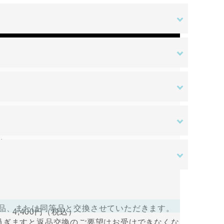
金額
ある場合を除き、原則として返品交換を受け付
す。ご入金確認後の商品手配となります。ご入
はご負担をお願いいたします。
送料無料
。
さい。
ある場合を除き、原則として返品交換を受け付
すので、ログインして支払い手続きを行って
品、または同等品と交換させていただきます。
4,400円
（税込）
過ぎますと返品交換のご要望はお受けできなくな