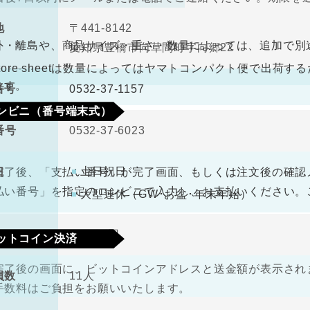
330円（税込）
料
ので、ご了承ください。
地
〒441-8142
ビニ払込票が郵送で届きます。決済依頼日より6日以内にご
外・離島や、商品サイズ・重さ・数量によっては、追加で別
愛知県豊橋市向草間町字向郷22
なります。
antore sheetは数量によってはヤマトコンパクト便で出
ます。
番号
0532-37-1157
ンビニ（番号端末式）
番号
0532-37-6023
330円（税込）
料
土日祝日
日
完了後、「支払い番号」が完了画面、もしくは注文後の確認
払い番号」を指定のコンビニで入力し、お支払いください。
大型連休（GW･お盆･年末年始）
金
1000万円
ットコイン決済
完了後の画面に、ビットコインアドレスと送金額が表示されま
員数
11人
手数料はご負担をお願いいたします。