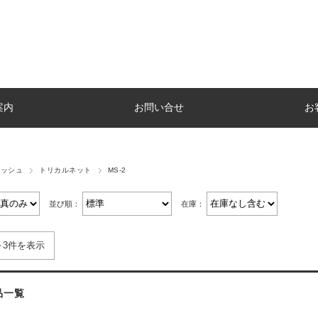
案内
お問い合せ
お
メッシュ
トリカルネット
MS-2
並び順：
在庫：
～3件を表示
品一覧