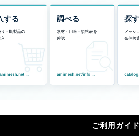
入する
調べる
探
売り・既製品の
素材・用途・規格表を
メッシ
購入
確認
条件検
amimesh.net →
amimesh.net/info →
catalog
ご利用ガイ