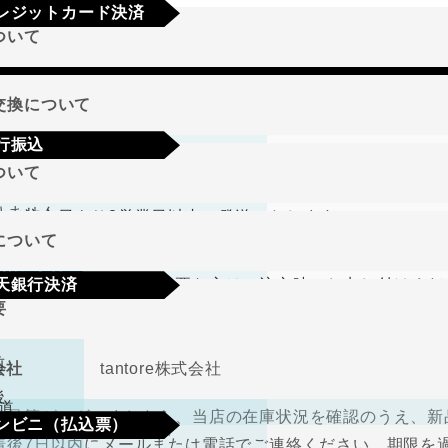
レジットカード決済
ついて
a
Mastercard
JCB
AMEX
Diners
地域
交換について
行振込
期限･条件
ついて
り商品やメーカー取り寄せ商品の場合、著しく商品に欠陥が
文確定後7日以内に指定の口座へお振込みをお願いいたしま
りません。
して注文日より2営業日以内に発送いたします。
認後から4～5日営業日以内の商品手配となります。手数料
について
、在庫切れの場合は改めてこちらからご連絡させて頂きます
期限･条件
（納品書、請求書）が必要な方はご注文時にお申し付けくだ
天銀行決済
り商品やメーカー取り寄せ商品の場合、著しく商品に欠陥が
要
の選択肢からご希望の配送時間をご指定頂けます。
りません。
確認画面の後に、楽天銀行決済のログイン画面が表示されま
さい。手数料はご負担をお願いいたします。
前
会社
tantore株式会社
不良品
後
道
良品等がございましたら、当店の在庫状況を確認のうえ、新
ンビニ（払込票）
取締役
中河原 毅
着後7日以内にメールまたは電話でご連絡ください。期限を