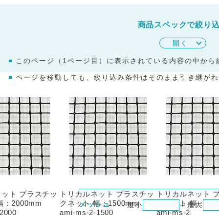
商品スペックで絞り
開く
このページ（
1
ページ目）に表示されている内容の中から
ページを移動しても、絞り込み条件はそのまま引き継がれ
未入力の項目は、絞り込み条件に含まれません。
「最大のみ」「最小のみ」片方のみの指定も可能です。
「目開き」や「線径･糸径」は、単位を
プルダウンで「m
の単位で入力しても、自動的に換算され、両方の表記の商
目開き
最小
～
最大
ット プラスチッ
トリカルネット プラスチッ
トリカルネット 
：2000mm
クネット 幅：1500mm
クネット 幅：100
メッシュ
最小
～
最大
-2000
ami-ms-2-1500
ami-ms-2