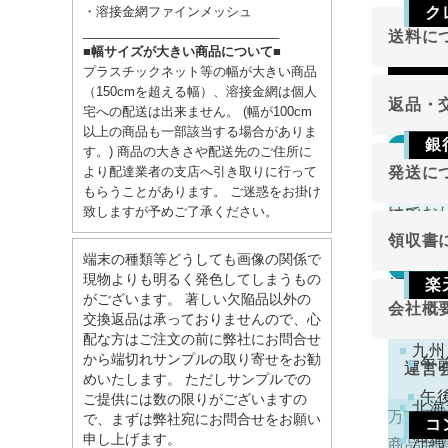
・溶接金網ファインメッシュ
ク
____________________________
送料に
■幅サイズが大きい商品について■
Vis
プラスチックネット等の幅が大きい商品
（150cmを超える幅）、溶接金網は個人
返品・
宅への配送は出来ません。 (幅が100cm
以上の商品も一部該当する場合がありま
銀
返品
す。) 商品の大きさや配送先のご住所に
東北
より配達業者の支店へ引き取りに行って
発送に
切り売
関東
ご注
もらうことがあります。 ご迷惑をお掛け
致しますが予めご了承ください。
けてお
原則と
金確
中部
領収書
近畿
端末の種類等どうしても画像の関係で
万が一
返品
現物よりも明るく発色してしまうもの
領収書
中国
楽
がございます。 著しい欠陥品以外の
切り売
会社概
四国
交換返品は承っておりませんので、心
下記
けてお
注文
配な方はご注文の前に弊社にお問合せ
九州
くだ
から端切れサンプルの取り寄せをお勧
午
運営
めいたします。 ただしサンプルでの
午
ご提供には数の限りがございますの
北海
万一不
で、まずは弊社宛にお問合せをお願い
コ
代表
申し上げます。
沖縄
商品到