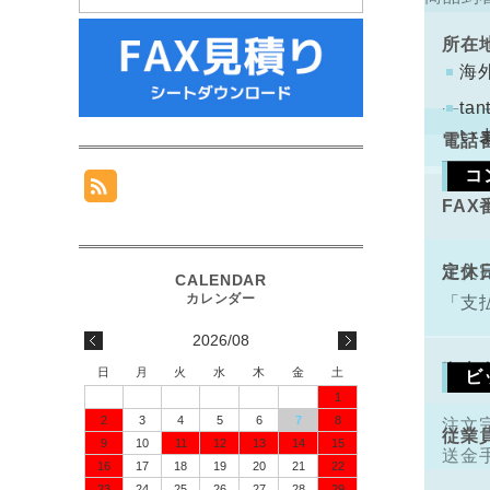
手数
ります
所在
コン
海
配と
t
い
電話
コ
FAX
手数
定休
注文
「支
2026/08
資本
日
月
火
水
木
金
土
ビ
1
2
3
4
5
6
7
8
注文
従業
9
10
11
12
13
14
15
送金
16
17
18
19
20
21
22
23
24
25
26
27
28
29