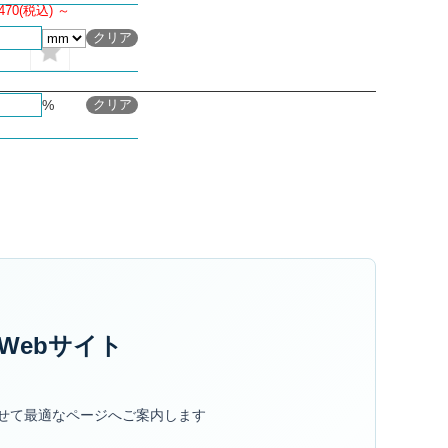
470
(税込)
～
メッシュの絞り込み条件を
クリア
メッシュの絞り込み条件を
%
クリア
Webサイト
せて最適なページへご案内します