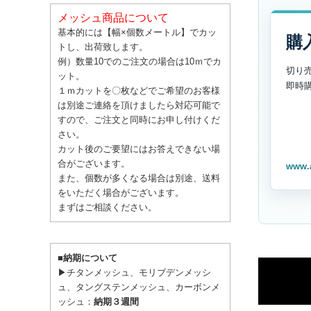
メッシュ商品について
基本的には【幅×個数メートル】でカッ
購
トし、出荷致します。
例）数量10でのご注文の場合は10ｍでカ
切り
ット。
即時
１ｍカットを〇枚などでご希望のお客様
は別途ご連絡を頂けましたら対応可能で
すので、ご注文と同時にお申し付けくだ
さい。
カット後のご要望にはお答えできない場
合がございます。
www.
また、個数が多くなる場合は別途、送料
をいただく場合がございます。
まずはご相談ください。
■納期について
▶チタンメッシュ、モリブデンメッシ
ュ、タングステンメッシュ、カーボンメ
ッシュ：
納期３週間