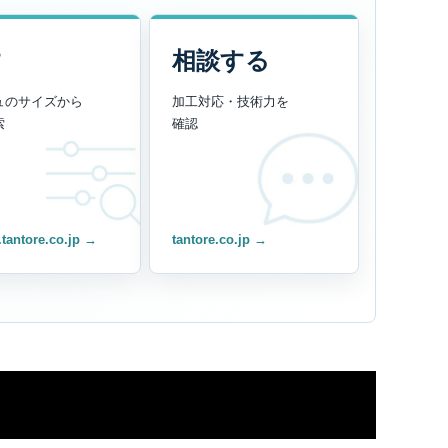
す
相談する
ュのサイズから
加工対応・技術力を
索
確認
.tantore.co.jp →
tantore.co.jp →
ド