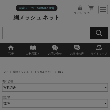
国産メーカーtantore直営
マイページ
カート
網メッシュ.ネット
TOP
ご利用案内
お問い合せ
お客様の声
サイトマップ
TOP
樹脂メッシュ
トリカルネット
H12
表示切替：
並び順：