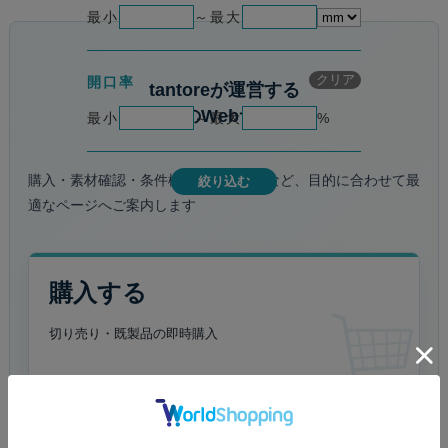
最小
～
最大
メッシュの絞り込み条
クリア
開口率
tantoreが運営する
4つのWebサイト
最小
～
最大
%
購入・素材確認・条件検索・加工相談など、目的に合わせて最
絞り込む
適なページへご案内します
購入する
切り売り・既製品の
即時購入
www.amimesh.net →