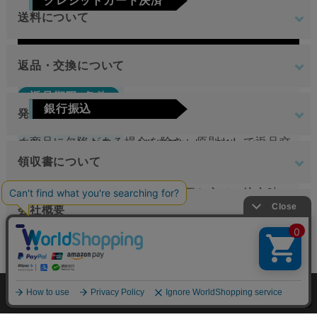
クレジットカード決済
日のみです。
送料について
Visa
Mastercard
JCB
AMEX
Diners
地域
金額
返品・交換について
返品期限･条件
東北
銀行振込
発送について
切り売り商品やメーカー取り寄せ商品の場合、著し
関東
ご注文確定後7日以内に指定の口座へお振込みを
く商品に欠陥がある場合を除き、原則として返品交
原則として注文日より2営業日以内に発送いたしま
中部
お願いいたします。ご入金確認後の商品手配と
換を受け付けておりません。
領収書について
す。
近畿
送料無料
なります。ご入金確認後から4～5日営業日以内
領収書（納品書、請求書）が必要な方はご注文時に
中国
万が一、在庫切れの場合は改めてこちらからご連絡
返品期限･条件
の商品手配となります。手数料はご負担をお願
会社概要
お申し付けください。
させて頂きます。
四国
いいたします。
切り売り商品やメーカー取り寄せ商品の場合、著し
無料
メッシュ加工
九州
く商品に欠陥がある場合を除き、原則として返品交
オーダーメイド
運営会社
下記の選択肢からご希望の配送時間をご指定頂
換を受け付けておりません。
今すぐ相談
楽天銀行決済
けます。
北海道
見積もり
4,400円
（税込）
tantore株式会社
個人情報の取り扱いについて
特定商取引法に関する表示
注文確認画面の後に、楽天銀行決済のログイン
不良品
沖縄
午前