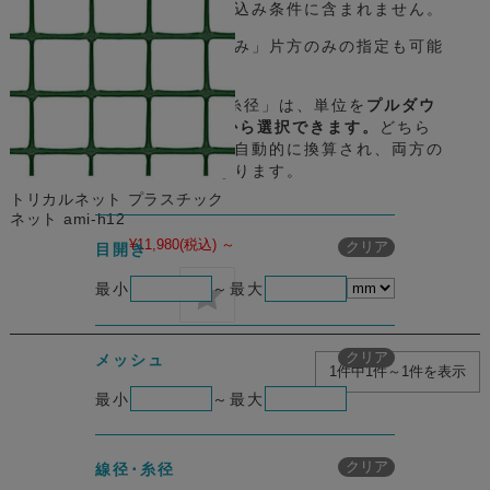
未入力の項目は、絞り込み条件に含まれません。
「最大のみ」「最小のみ」片方のみの指定も可能
です。
「目開き」や「線径･糸径」は、単位を
プルダウ
ンで「mm」「μm」から選択できます。
どちら
の単位で入力しても、自動的に換算され、両方の
表記の商品が対象になります。
トリカルネット プラスチック
ネット ami-h12
¥11,980
(税込)
～
メッシュの絞り込み条
クリア
目開き
最小
～
最大
メッシュの絞り込み条
クリア
メッシュ
1件中1件～1件を表示
最小
～
最大
メッシュの絞り込み条
クリア
線径･糸径