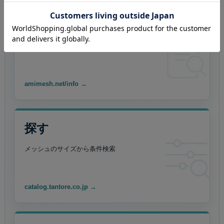
調べる
素材・用途・規格表を
確認
amimesh.net/info →
探す
メッシュのサイズから
条件検索
catalog.tantore.co.jp →