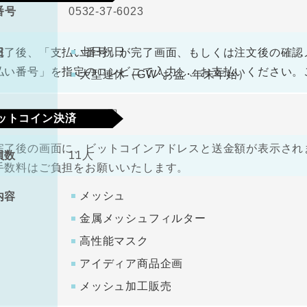
番号
0532-37-6023
330円（税込）
料
土日祝日
日
完了後、「支払い番号」が完了画面、もしくは注文後の確認
払い番号」を指定のコンビニで入力し、お支払いください。
大型連休（GW･お盆･年末年始）
金
1000万円
ットコイン決済
完了後の画面に、ビットコインアドレスと送金額が表示されま
員数
11人
手数料はご負担をお願いいたします。
メッシュ
内容
金属メッシュフィルター
高性能マスク
アイディア商品企画
メッシュ加工販売