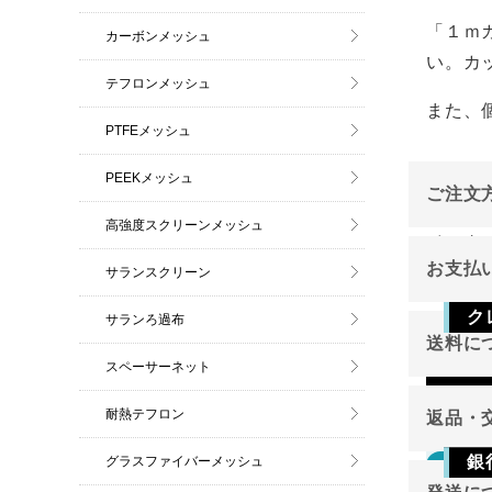
「１ｍ
カーボンメッシュ
い。カ
テフロンメッシュ
また、
PTFEメッシュ
PEEKメッシュ
ご注文
高強度スクリーンメッシュ
インタ
お支払
サランスクリーン
ご注文
ク
サランろ過布
送料に
スペーサーネット
Vis
耐熱テフロン
返品・
銀
グラスファイバーメッシュ
返品
東北