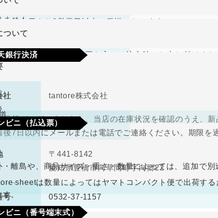
ついて
り商品やメーカー取り寄せ商品の場合、著しく商品に欠陥が
文確定後7日以内に指定の口座へお振込みをお願いいたしま
りません。
して注文日より2営業日以内に発送いたします。
認後から4～5日営業日以内の商品手配となります。手数料
について
、在庫切れの場合は改めてこちらからご連絡させて頂きます
期限･条件
（納品書、請求書）が必要な方はご注文時にお申し付けくだ
天銀行決済
り商品やメーカー取り寄せ商品の場合、著しく商品に欠陥が
要
の選択肢からご希望の配送時間をご指定頂けます。
りません。
確認画面の後に、楽天銀行決済のログイン画面が表示されま
さい。手数料はご負担をお願いいたします。
前
会社
tantore株式会社
不良品
後
道
良品等がございましたら、当店の在庫状況を確認のうえ、新
ンビニ（払込票）
取締役
中河原 毅
着後7日以内にメールまたは電話でご連絡ください。期限を
330円（税込）
料
ので、ご了承ください。
地
〒441-8142
ビニ払込票が郵送で届きます。決済依頼日より6日以内にご
外・離島や、商品サイズ・重さ・数量によっては、追加で別
愛知県豊橋市向草間町字向郷22
なります。
antore sheetは数量によってはヤマトコンパクト便で出
ます。
番号
0532-37-1157
ンビニ（番号端末式）