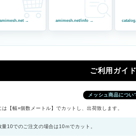
amimesh.net →
amimesh.net/info →
catalog
ご利用ガイ
メッシュ商品につい
には【幅×個数メートル】でカットし、出荷致します。
数量10でのご注文の場合は10ｍでカット。