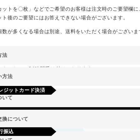
カットを〇枚」などでご希望のお客様は注文時のご要望欄に
ット後のご要望にはお答えできない場合がございます。
個数が多くなる場合は別途、送料をいただく場合がございま
方法
ーネットにて24時間受け付けております。
い方法
やご質問メールの対応は、土日祝日を除く平日のみです。
レジットカード決済
ついて
a
Mastercard
JCB
AMEX
Diners
地域
交換について
行振込
期限･条件