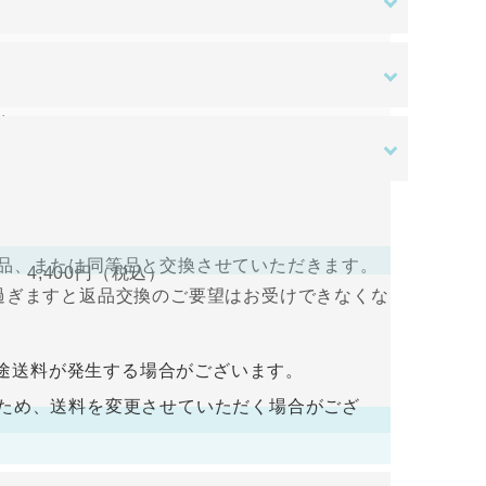
ある場合を除き、原則として返品交換を受け付
す。ご入金確認後の商品手配となります。ご入
はご負担をお願いいたします。
送料無料
。
さい。
ある場合を除き、原則として返品交換を受け付
すので、ログインして支払い手続きを行って
品、または同等品と交換させていただきます。
4,400円
（税込）
過ぎますと返品交換のご要望はお受けできなくな
入金をお願い致します。ご入金確認後の商品手
途送料が発生する場合がございます。
荷するため、送料を変更させていただく場合がござ