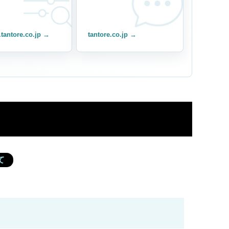
.tantore.co.jp →
tantore.co.jp →
ド
て