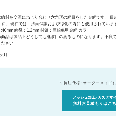
は線材を交互にねじり合わせ六角形の網目をした金網です。 目
ます。 現在では、法面保護および緑化の為にも使用されていま
き:40mm 線径：1.2mm 材質：亜鉛亀甲金網 カラー：
の商品は製品上どうしても継ぎ目のあるものになります。不良
ください
ヶ月
特注仕様･オーダーメイド
メッシュ加工･カスタマ
無料お見積もりはこ