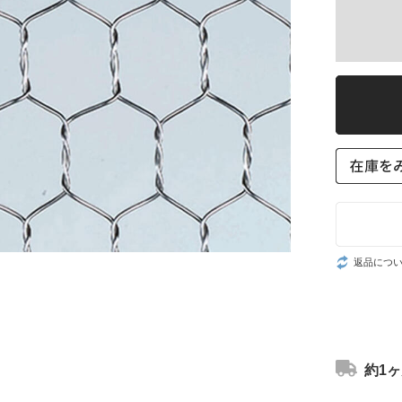
返品につ
約1