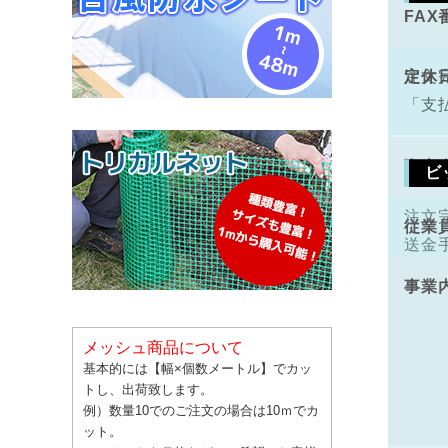
FAX
手数
定休
注文
「支
資本
ビ
注文
従業
送金
事業
メッシュ商品について
基本的には【幅×個数メートル】でカッ
トし、出荷致します。
例）数量10でのご注文の場合は10ｍでカ
ット。