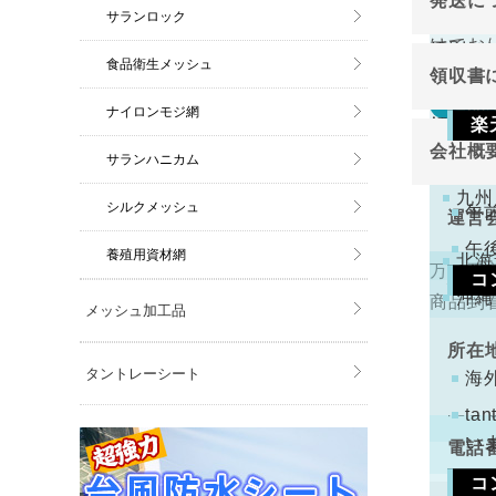
発送に
切り売
関東
サランロック
ご注
けてお
原則と
金確
中部
食品衛生メッシュ
領収書
近畿
万が一
返品
ナイロンモジ網
領収書
中国
楽
切り売
会社概
サランハニカム
四国
下記
けてお
注文
九州
くだ
シルクメッシュ
午
運営
午
養殖用資材網
北海
万一不
コ
代表
沖縄
商品到
メッシュ加工品
手数
ります
所在
タントレーシート
コン
海
配と
t
い
電話
コ