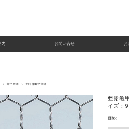
案内
お問い合せ
お
亀甲金網
亜鉛引亀甲金網
亜鉛亀甲
イズ：9
価格: