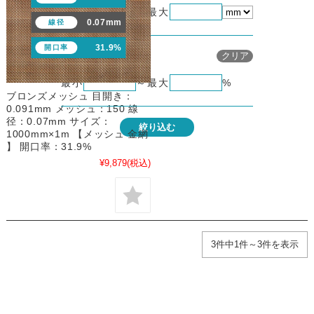
最小
～
最大
0.07mm
線径
31.9%
開口率
メッシュの絞り込み条
クリア
開口率
最小
～
最大
%
ブロンズメッシュ 目開き：
0.091mm メッシュ：150 線
径：0.07mm サイズ：
絞り込む
1000mm×1m 【メッシュ 金網
】 開口率：31.9%
¥9,879
(税込)
3件中1件～3件を表示