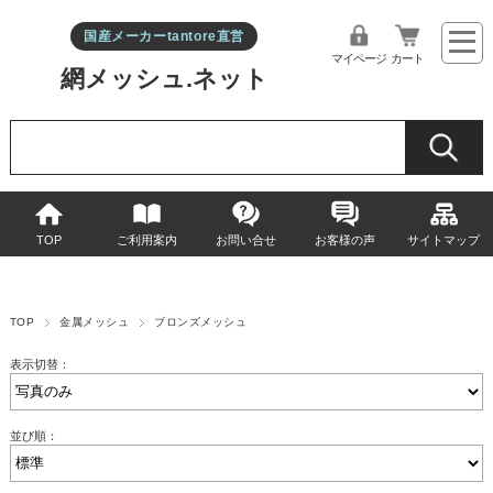
国産メーカーtantore直営
マイページ
カート
網メッシュ.ネット
TOP
ご利用案内
お問い合せ
お客様の声
サイトマップ
TOP
金属メッシュ
ブロンズメッシュ
表示切替：
並び順：