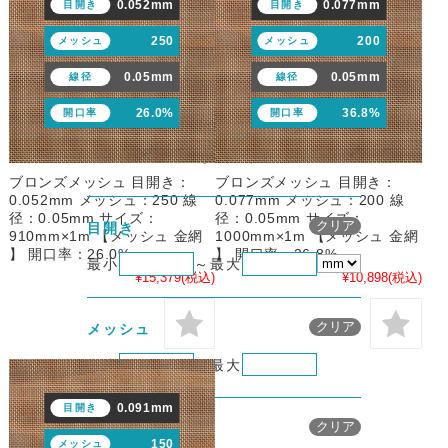
0.052mm
0.077mm
目開き
目開き
未入力の項目は、絞り込み条件に含まれません。
250
200
「最大のみ」「最小のみ」片方のみの指定も可能
メッシュ
メッシュ
です。
0.05mm
0.05mm
線径
線径
「目開き」や「線径･糸径」は、単位を
プルダウ
26.0%
36.8%
開口率
開口率
ンで「mm」「μm」から選択できます。
どちら
の単位で入力しても、自動的に換算され、両方の
表記の商品が対象になります。
ブロンズメッシュ 目開き：
ブロンズメッシュ 目開き：
0.052mm メッシュ：250 線
0.077mm メッシュ：200 線
径：0.05mm サイズ：
径：0.05mm サイズ：
メッシュの絞り込み条
クリア
目開き
910mm×1m 【メッシュ 金網
1000mm×1m 【メッシュ 金網
】 開口率：26.0%
】 開口率：36.8%
最小
～
最大
¥15,379
(税込)
¥10,898
(税込)
メッシュの絞り込み条
クリア
メッシュ
最小
～
最大
0.091mm
目開き
メッシュの絞り込み条
クリア
線径･糸径
150
メッシュ