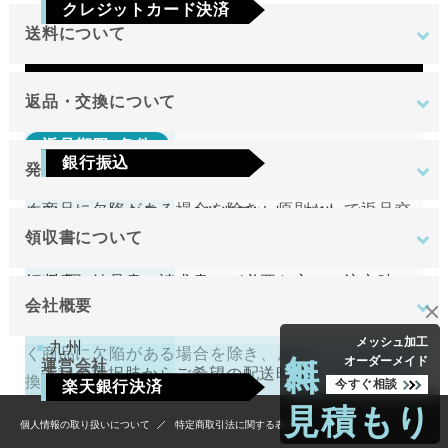
クレジットカード決済
日のみです。
送料について
Visa
Mastercard
JCB
AMEX
Diners
地域
金額
返品・交換について
返品期限･条件
東北
銀行振込
発送について
切り売り商品やメーカー取り寄せ商品の場合、著し
関東
ご注文確定後7日以内に指定の口座へお振込みを
く商品に欠陥がある場合を除き、原則として返品交
原則として注文日より2営業日以内に発送いたしま
中部
お願いいたします。ご入金確認後の商品手配と
換を受け付けておりません。
領収書について
す。
近畿
送料無料
なります。ご入金確認後から4～5日営業日以内
領収書（納品書、請求書）が必要な方はご注文時に
中国
万が一、在庫切れの場合は改めてこちらからご連絡
返品期限･条件
の商品手配となります。手数料はご負担をお願
会社概要
お申し付けください。
させて頂きます。
四国
いいたします。
切り売り商品やメーカー取り寄せ商品の場合、著し
無料
メッシュ加工
九州
く商品に欠陥がある場合を除き、原則として返品交
オーダーメイド
運営会社
下記の選択肢からご希望の配送時間をご指定頂
換を受け付けておりません。
今すぐ相談
楽天銀行決済
けます。
北海道
見積もり
4,400円
（税込）
tantore株式会社
個人情報の取り扱いについて
特定商取引法に関する表示
注文確認画面の後に、楽天銀行決済のログイン
不良品
沖縄
午前