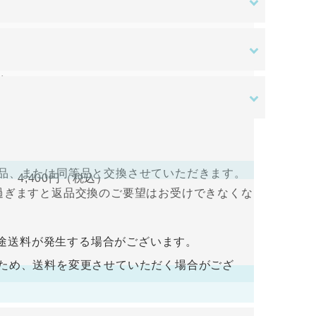
ある場合を除き、原則として返品交換を受け付
す。ご入金確認後の商品手配となります。ご入
はご負担をお願いいたします。
送料無料
。
さい。
ある場合を除き、原則として返品交換を受け付
すので、ログインして支払い手続きを行って
品、または同等品と交換させていただきます。
4,400円
（税込）
過ぎますと返品交換のご要望はお受けできなくな
入金をお願い致します。ご入金確認後の商品手
途送料が発生する場合がございます。
荷するため、送料を変更させていただく場合がござ