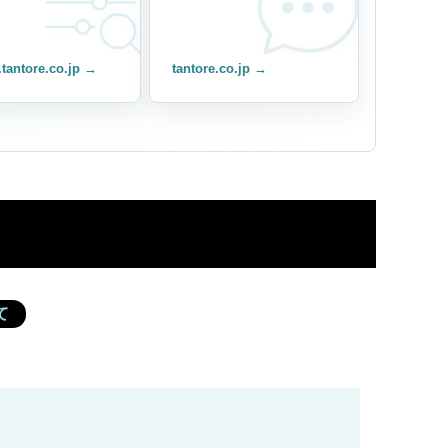
.tantore.co.jp →
tantore.co.jp →
ド
て