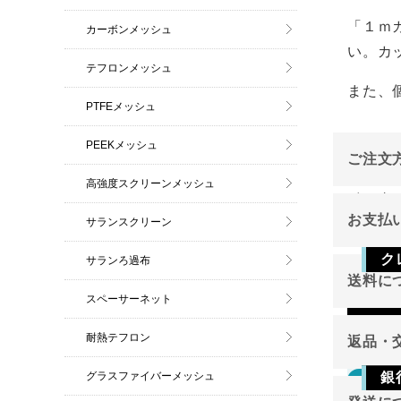
「１ｍ
カーボンメッシュ
い。カ
テフロンメッシュ
また、
PTFEメッシュ
PEEKメッシュ
ご注文
高強度スクリーンメッシュ
インタ
お支払
サランスクリーン
ご注文
ク
サランろ過布
送料に
スペーサーネット
Vis
耐熱テフロン
返品・
グラスファイバーメッシュ
銀
返品
東北