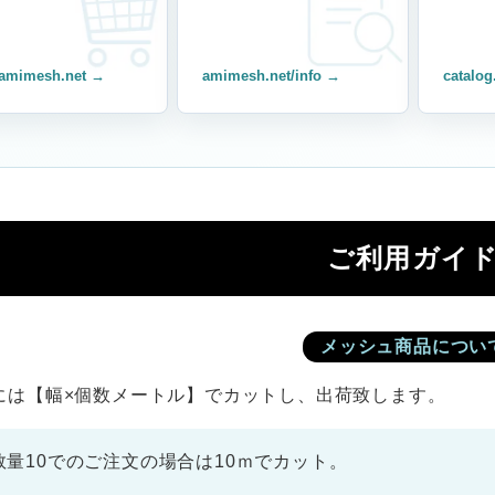
amimesh.net →
amimesh.net/info →
catalog
ご利用ガイ
メッシュ商品につい
には【幅×個数メートル】でカットし、出荷致します。
数量10でのご注文の場合は10ｍでカット。