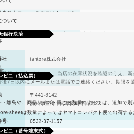
ついて
り商品やメーカー取り寄せ商品の場合、著しく商品に欠陥が
文確定後7日以内に指定の口座へお振込みをお願いいたしま
りません。
して注文日より2営業日以内に発送いたします。
認後から4～5日営業日以内の商品手配となります。手数料
について
、在庫切れの場合は改めてこちらからご連絡させて頂きます
期限･条件
（納品書、請求書）が必要な方はご注文時にお申し付けくだ
天銀行決済
り商品やメーカー取り寄せ商品の場合、著しく商品に欠陥が
要
の選択肢からご希望の配送時間をご指定頂けます。
りません。
確認画面の後に、楽天銀行決済のログイン画面が表示されま
さい。手数料はご負担をお願いいたします。
前
会社
tantore株式会社
不良品
後
道
良品等がございましたら、当店の在庫状況を確認のうえ、新
ンビニ（払込票）
取締役
中河原 毅
着後7日以内にメールまたは電話でご連絡ください。期限を
330円（税込）
料
ので、ご了承ください。
地
〒441-8142
ビニ払込票が郵送で届きます。決済依頼日より6日以内にご
外・離島や、商品サイズ・重さ・数量によっては、追加で別
愛知県豊橋市向草間町字向郷22
なります。
antore sheetは数量によってはヤマトコンパクト便で出
ます。
番号
0532-37-1157
ンビニ（番号端末式）