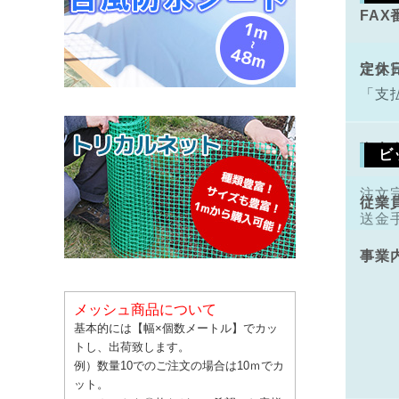
FAX
手数
定休
注文
「支
資本
ビ
注文
従業
送金
事業
メッシュ商品について
基本的には【幅×個数メートル】でカッ
トし、出荷致します。
例）数量10でのご注文の場合は10ｍでカ
ット。