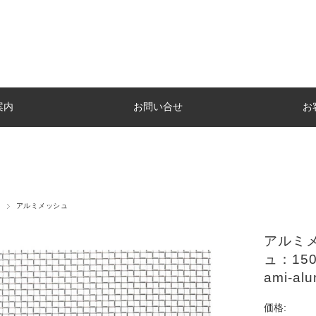
案内
お問い合せ
お
アルミメッシュ
アルミメ
ュ：150
ami-al
価格: