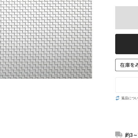
返品につ
約3～