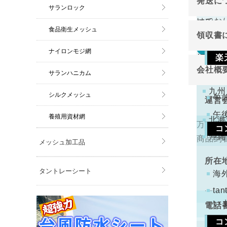
発送に
切り売
関東
サランロック
ご注
けてお
原則と
金確
中部
食品衛生メッシュ
領収書
近畿
万が一
返品
ナイロンモジ網
領収書
中国
楽
切り売
会社概
サランハニカム
四国
下記
けてお
注文
九州
くだ
シルクメッシュ
午
運営
午
養殖用資材網
北海
万一不
コ
代表
沖縄
商品到
メッシュ加工品
手数
ります
所在
タントレーシート
コン
海
配と
t
い
電話
コ