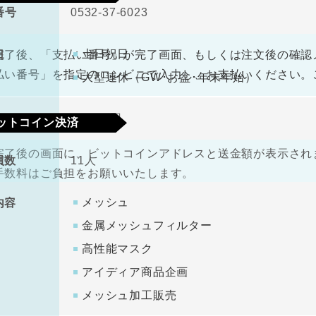
番号
0532-37-6023
330円（税込）
料
土日祝日
日
完了後、「支払い番号」が完了画面、もしくは注文後の確認
払い番号」を指定のコンビニで入力し、お支払いください。
大型連休（GW･お盆･年末年始）
金
1000万円
ットコイン決済
完了後の画面に、ビットコインアドレスと送金額が表示されま
員数
11人
手数料はご負担をお願いいたします。
メッシュ
内容
金属メッシュフィルター
高性能マスク
アイディア商品企画
メッシュ加工販売