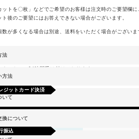
カットを〇枚」などでご希望のお客様は注文時のご要望欄に
ット後のご要望にはお答えできない場合がございます。
個数が多くなる場合は別途、送料をいただく場合がございま
方法
ーネットにて24時間受け付けております。
い方法
やご質問メールの対応は、土日祝日を除く平日のみです。
レジットカード決済
ついて
a
Mastercard
JCB
AMEX
Diners
地域
交換について
行振込
期限･条件