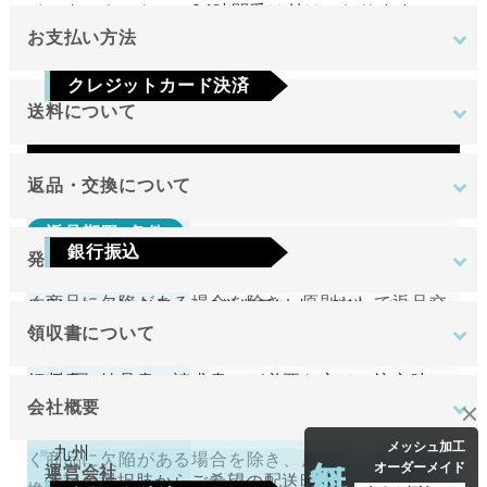
インターネットにて24時間受け付けております。
お支払い方法
ご注文やご質問メールの対応は、土日祝日を除く平
クレジットカード決済
日のみです。
送料について
Visa
Mastercard
JCB
AMEX
Diners
地域
金額
返品・交換について
返品期限･条件
東北
銀行振込
発送について
切り売り商品やメーカー取り寄せ商品の場合、著し
関東
ご注文確定後7日以内に指定の口座へお振込みを
く商品に欠陥がある場合を除き、原則として返品交
原則として注文日より2営業日以内に発送いたしま
中部
お願いいたします。ご入金確認後の商品手配と
換を受け付けておりません。
領収書について
す。
近畿
送料無料
なります。ご入金確認後から4～5日営業日以内
領収書（納品書、請求書）が必要な方はご注文時に
中国
万が一、在庫切れの場合は改めてこちらからご連絡
返品期限･条件
の商品手配となります。手数料はご負担をお願
会社概要
お申し付けください。
させて頂きます。
四国
いいたします。
切り売り商品やメーカー取り寄せ商品の場合、著し
無料
メッシュ加工
九州
く商品に欠陥がある場合を除き、原則として返品交
オーダーメイド
運営会社
下記の選択肢からご希望の配送時間をご指定頂