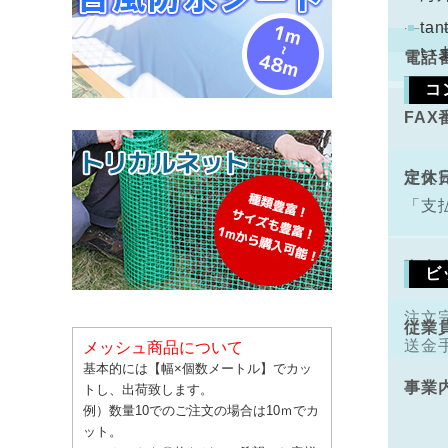
配と
t
い
電話
コ
FAX
手数
定休
注文
「支
資本
ビ
注文
従業
送金
メッシュ商品について
基本的には【幅×個数メートル】でカッ
事業
トし、出荷致します。
例）数量10でのご注文の場合は10ｍでカ
ット。