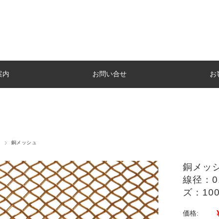
案内
お問い合せ
お
銅メッシュ
銅メッシ
線径：0
ズ：100
価格: