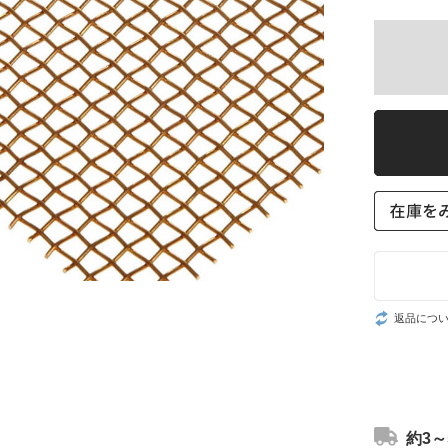
返品につ
約3～