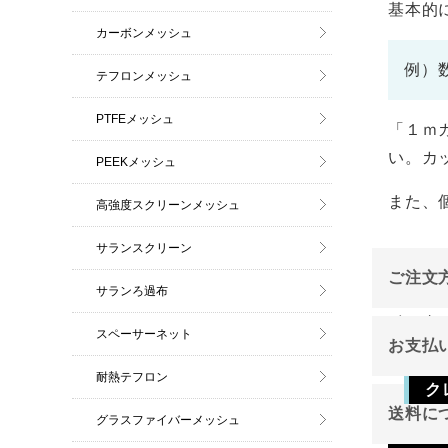
基本的
カーボンメッシュ
例）
テフロンメッシュ
PTFEメッシュ
「１ｍ
い。カ
PEEKメッシュ
また、
高強度スクリーンメッシュ
サランスクリーン
ご注文
サランろ過布
インタ
スペーサーネット
お支払
ご注文
耐熱テフロン
ク
送料に
グラスファイバーメッシュ
Vis