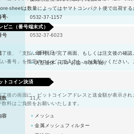
なります。
antore sheetは数量によってはヤマトコンパクト便で出
ます。
番号
0532-37-1157
ンビニ（番号端末式）
番号
0532-37-6023
330円（税込）
料
土日祝日
日
完了後、「支払い番号」が完了画面、もしくは注文後の確認
払い番号」を指定のコンビニで入力し、お支払いください。
大型連休（GW･お盆･年末年始）
金
1000万円
ットコイン決済
完了後の画面に、ビットコインアドレスと送金額が表示されま
員数
11人
手数料はご負担をお願いいたします。
メッシュ
内容
金属メッシュフィルター