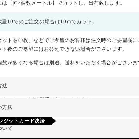
には【幅×個数メートル】でカットし、出荷致します。
数量10でのご注文の場合は10ｍでカット。
カットを〇枚」などでご希望のお客様は注文時のご要望欄に
ット後のご要望にはお答えできない場合がございます。
個数が多くなる場合は別途、送料をいただく場合がございま
方法
ーネットにて24時間受け付けております。
い方法
やご質問メールの対応は、土日祝日を除く平日のみです。
レジットカード決済
ついて
a
Mastercard
JCB
AMEX
Diners