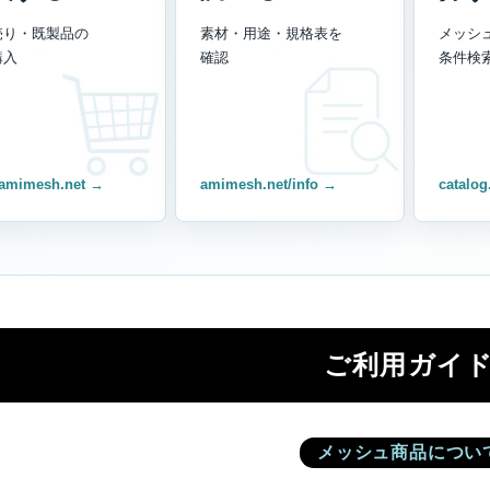
売り・既製品の
素材・用途・規格表を
メッシ
購入
確認
条件検
amimesh.net →
amimesh.net/info →
catalog
ご利用ガイ
メッシュ商品につい