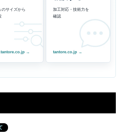
ュのサイズから
加工対応・技術力を
索
確認
.tantore.co.jp →
tantore.co.jp →
ド
て