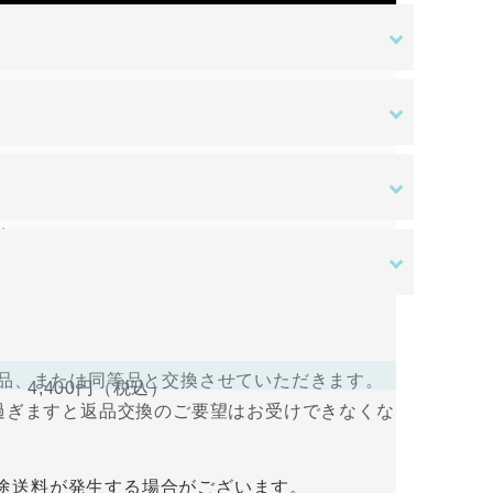
金額
ある場合を除き、原則として返品交換を受け付
す。ご入金確認後の商品手配となります。ご入
はご負担をお願いいたします。
送料無料
。
さい。
ある場合を除き、原則として返品交換を受け付
すので、ログインして支払い手続きを行って
品、または同等品と交換させていただきます。
4,400円
（税込）
過ぎますと返品交換のご要望はお受けできなくな
入金をお願い致します。ご入金確認後の商品手
途送料が発生する場合がございます。