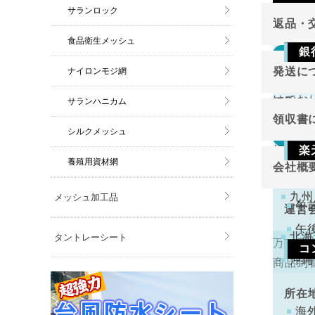
サランロック
返品・
食品衛生メッシュ
銀
返品
東北
発送に
ナイロンモジ網
切り売
関東
ご注
けてお
サランハニカム
原則と
金確
中部
領収書
近畿
シルクメッシュ
万が一
返品
領収書
中国
楽
切り売
養殖用資材網
会社概
四国
下記
けてお
注文
九州
メッシュ加工品
くだ
午
運営
午
北海
タントレーシート
万一不
コ
代表
沖縄
商品到
手数
ります
所在
コン
海