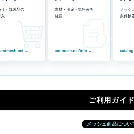
売り・既製品の
素材・用途・規格表を
メッシ
購入
確認
条件検
amimesh.net →
amimesh.net/info →
catalog
ご利用ガイ
メッシュ商品につい