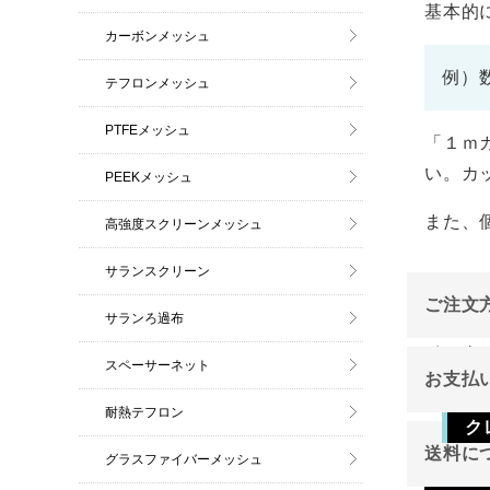
基本的
カーボンメッシュ
例）
テフロンメッシュ
PTFEメッシュ
「１ｍ
い。カ
PEEKメッシュ
また、
高強度スクリーンメッシュ
サランスクリーン
ご注文
サランろ過布
インタ
スペーサーネット
お支払
ご注文
耐熱テフロン
ク
送料に
グラスファイバーメッシュ
Vis