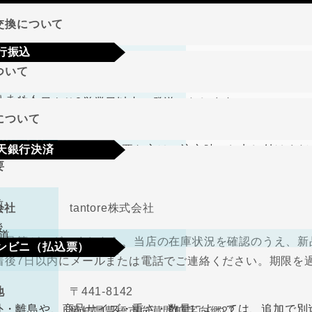
地域
交換について
行振込
期限･条件
ついて
り商品やメーカー取り寄せ商品の場合、著しく商品に欠陥が
文確定後7日以内に指定の口座へお振込みをお願いいたしま
りません。
して注文日より2営業日以内に発送いたします。
認後から4～5日営業日以内の商品手配となります。手数料
について
、在庫切れの場合は改めてこちらからご連絡させて頂きます
期限･条件
（納品書、請求書）が必要な方はご注文時にお申し付けくだ
天銀行決済
り商品やメーカー取り寄せ商品の場合、著しく商品に欠陥が
要
の選択肢からご希望の配送時間をご指定頂けます。
りません。
確認画面の後に、楽天銀行決済のログイン画面が表示されま
さい。手数料はご負担をお願いいたします。
前
会社
tantore株式会社
不良品
後
道
良品等がございましたら、当店の在庫状況を確認のうえ、新
ンビニ（払込票）
取締役
中河原 毅
着後7日以内にメールまたは電話でご連絡ください。期限を
330円（税込）
料
ので、ご了承ください。
地
〒441-8142
ビニ払込票が郵送で届きます。決済依頼日より6日以内にご
外・離島や、商品サイズ・重さ・数量によっては、追加で別
愛知県豊橋市向草間町字向郷22