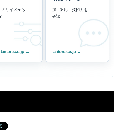
ュのサイズから
加工対応・技術力を
索
確認
.tantore.co.jp →
tantore.co.jp →
ド
て