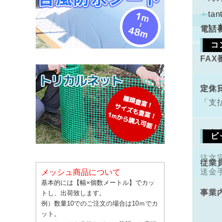
配と
t
い
電話
コ
FAX
手数
定休
注文
「支
資本
ビ
注文
従業
送金
メッシュ商品について
基本的には【幅×個数メートル】でカッ
事業
トし、出荷致します。
例）数量10でのご注文の場合は10ｍでカ
ット。