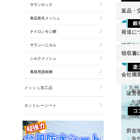
サランロック
返品・
食品衛生メッシュ
銀
返品
東北
ナイロンモジ網
発送に
切り売
関東
ご注
けてお
サランハニカム
原則と
金確
中部
領収書
近畿
シルクメッシュ
万が一
返品
領収書
中国
楽
切り売
養殖用資材網
会社概
四国
下記
けてお
注文
九州
メッシュ加工品
くだ
午
運営
午
北海
タントレーシート
万一不
コ
代表
沖縄
商品到
手数
ります
所在
コン
海