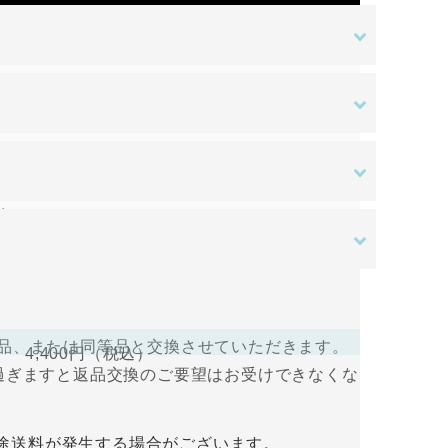
金額
ある場合を除き、原則として返品交換を受け付
す。ご入金確認後の商品手配となります。ご入
はご負担をお願いいたします。
送料無料
。
さい。
ある場合を除き、原則として返品交換を受け付
すので、ログインして支払い手続きを行って
品、または同等品と交換させていただきます。
4,400円
（税込）
過ぎますと返品交換のご要望はお受けできなくな
入金をお願い致します。ご入金確認後の商品手
途送料が発生する場合がございます。