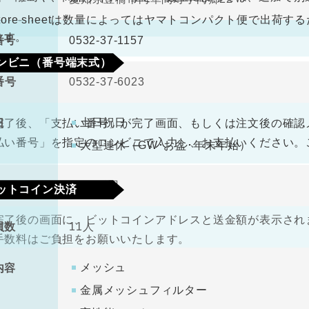
なります。
antore sheetは数量によってはヤマトコンパクト便で出
ます。
番号
0532-37-1157
ンビニ（番号端末式）
番号
0532-37-6023
330円（税込）
料
土日祝日
日
完了後、「支払い番号」が完了画面、もしくは注文後の確認
払い番号」を指定のコンビニで入力し、お支払いください。
大型連休（GW･お盆･年末年始）
金
1000万円
ットコイン決済
完了後の画面に、ビットコインアドレスと送金額が表示されま
員数
11人
手数料はご負担をお願いいたします。
メッシュ
内容
金属メッシュフィルター