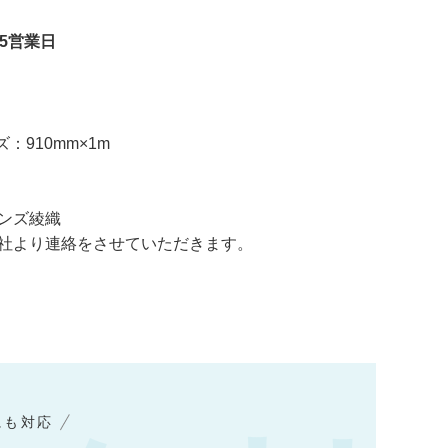
5営業日
ズ：910mm×1m
ロンズ綾織
社より連絡をさせていただきます。
にも対応