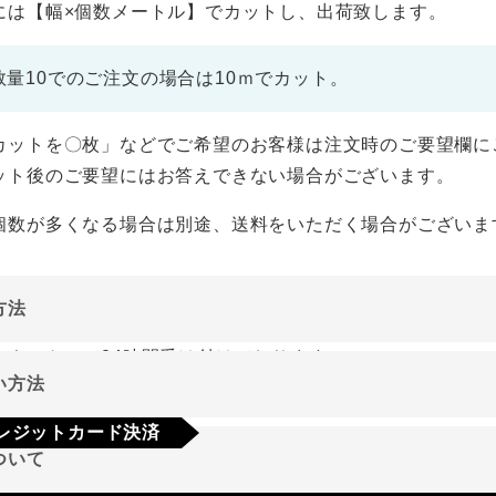
には【幅×個数メートル】でカットし、出荷致します。
数量10でのご注文の場合は10ｍでカット。
カットを〇枚」などでご希望のお客様は注文時のご要望欄に
ット後のご要望にはお答えできない場合がございます。
個数が多くなる場合は別途、送料をいただく場合がございま
方法
ーネットにて24時間受け付けております。
い方法
やご質問メールの対応は、土日祝日を除く平日のみです。
レジットカード決済
ついて
a
Mastercard
JCB
AMEX
Diners