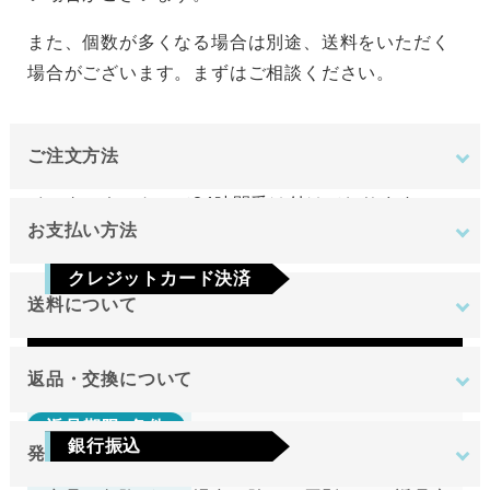
また、個数が多くなる場合は別途、送料をいただく
場合がございます。まずはご相談ください。
ご注文方法
インターネットにて24時間受け付けております。
お支払い方法
ご注文やご質問メールの対応は、土日祝日を除く平
クレジットカード決済
日のみです。
送料について
Visa
Mastercard
JCB
AMEX
Diners
地域
金額
返品・交換について
返品期限･条件
東北
銀行振込
発送について
切り売り商品やメーカー取り寄せ商品の場合、著し
関東