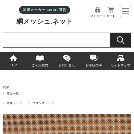
国産メーカーtantore直営
マイページ
カート
網メッシュ.ネット
TOP
ご利用案内
お問い合せ
お客様の声
サイトマップ
TOP
商品一覧
金属メッシュ
ブロンズメッシュ