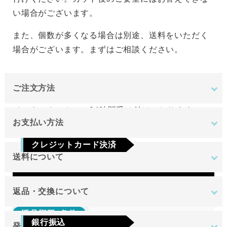
い場合がございます。
また、個数が多くなる場合は別途、送料をいただく
場合がございます。まずはご相談ください。
ご注文方法
インターネットにて24時間受け付けております。
お支払い方法
ご注文やご質問メールの対応は、土日祝日を除く平
クレジットカード決済
日のみです。
送料について
Visa
Mastercard
JCB
AMEX
Diners
地域
金額
返品・交換について
返品期限･条件
東北
銀行振込
発送について