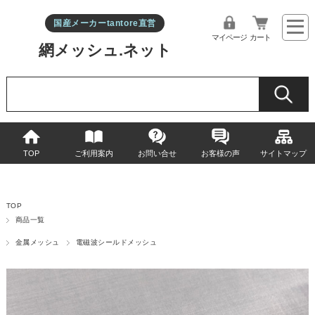
国産メーカーtantore直営
マイページ
カート
網メッシュ.ネット
TOP
ご利用案内
お問い合せ
お客様の声
サイトマップ
TOP
商品一覧
金属メッシュ
電磁波シールドメッシュ