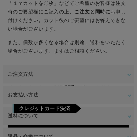
「１ｍカットを〇枚」などでご希望のお客様は注文
時のご要望欄にご記入の上、
ご注文と同時に
お申し
付けください。カット後のご要望にはお答えできな
い場合がございます。
また、個数が多くなる場合は別途、送料をいただく
場合がございます。まずはご相談ください。
ご注文方法
インターネットにて24時間受け付けております。
お支払い方法
ご注文やご質問メールの対応は、土日祝日を除く平
クレジットカード決済
日のみです。
送料について
Visa
Mastercard
JCB
AMEX
Diners
地域
金額
返品・交換について