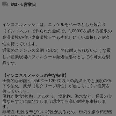
約3～5営業日
インコネルメッシュは、ニッケルをベースとした超合金
（インコネル）で作られた金網で、1,000℃を超える極限の
高温環境や強い腐食環境下でも劣化しにくい卓越した耐久
性を持っています。
通常のステンレス金網（SUS）では耐えられないような厳
しい産業現場のフィルターや熱処理部材として不可欠な製
品です。
【インコネルメッシュの主な特徴】
圧倒的な耐熱性: 850℃〜1200℃以上の高温下でも強度の低
下や酸化、変形（耐クリープ特性）が起こりにくい性質を
持っています。
優れた耐食性: 酸、アルカリ、塩化物、海水など、通常の金
属ならすぐに錆びてしまう環境でも高い耐性を維持しま
す。
非磁性: 磁性を帯びない特性があるため、磁気を嫌う精密機