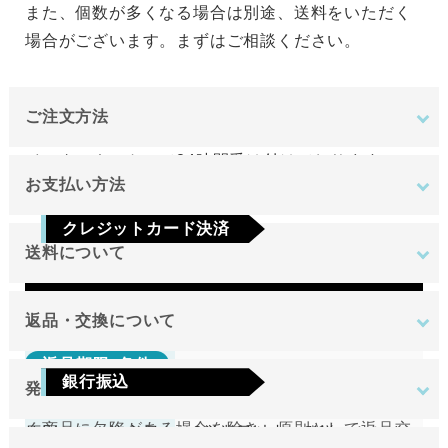
また、個数が多くなる場合は別途、送料をいただく
場合がございます。まずはご相談ください。
ご注文方法
インターネットにて24時間受け付けております。
お支払い方法
ご注文やご質問メールの対応は、土日祝日を除く平
クレジットカード決済
日のみです。
送料について
Visa
Mastercard
JCB
AMEX
Diners
地域
金額
返品・交換について
返品期限･条件
東北
銀行振込
発送について
切り売り商品やメーカー取り寄せ商品の場合、著し
関東
ご注文確定後7日以内に指定の口座へお振込みを
く商品に欠陥がある場合を除き、原則として返品交
原則として注文日より2営業日以内に発送いたしま
中部