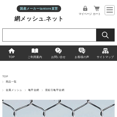
国産メーカーtantore直営
マイページ
カート
網メッシュ.ネット
TOP
ご利用案内
お問い合せ
お客様の声
サイトマップ
TOP
商品一覧
金属メッシュ
亀甲金網
亜鉛引亀甲金網