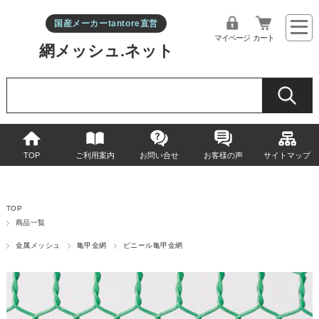
国産メーカーtantore直営
マイページ
カート
網メッシュ.ネット
TOP
ご利用案内
お問い合せ
お客様の声
サイトマップ
TOP
商品一覧
金属メッシュ
亀甲金網
ビニール亀甲金網