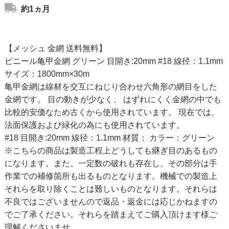
約1ヵ月
【メッシュ 金網 送料無料】
ビニール亀甲金網 グリーン 目開き:20mm #18 線径：1.1mm
サイズ：1800mm×30m
亀甲金網は線材を交互にねじり合わせ六角形の網目をした
金網です。 目の動きが少なく、 はずれにくく金網の中でも
比較的安価なため古くから使用されています。 現在では、
法面保護および緑化の為にも使用されています。
#18 目開き:20mm 線径：1.1mm 材質： カラー：グリーン
※こちらの商品は製造工程上どうしても継ぎ目のあるもの
になります。また、一定数の破れも存在し、その部分は手
作業での補修箇所も出るものとなります。機械での製造上
それらを取り除くことは難しいものとなります。それらは
不良ではございませんので返品・返金には応じかねますの
でご了承ください。それらを踏まえてご購入頂けます様ご
理解くださいませ。