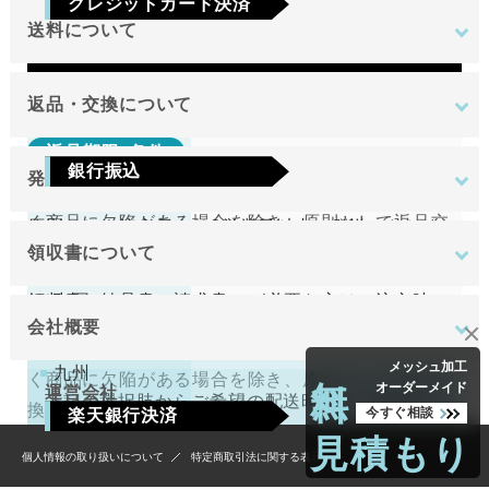
クレジットカード決済
日のみです。
送料について
Visa
Mastercard
JCB
AMEX
Diners
地域
金額
返品・交換について
返品期限･条件
東北
銀行振込
発送について
切り売り商品やメーカー取り寄せ商品の場合、著し
関東
ご注文確定後7日以内に指定の口座へお振込みを
く商品に欠陥がある場合を除き、原則として返品交
原則として注文日より2営業日以内に発送いたしま
中部
お願いいたします。ご入金確認後の商品手配と
換を受け付けておりません。
領収書について
す。
近畿
送料無料
なります。ご入金確認後から4～5日営業日以内
領収書（納品書、請求書）が必要な方はご注文時に
中国
万が一、在庫切れの場合は改めてこちらからご連絡
返品期限･条件
の商品手配となります。手数料はご負担をお願
会社概要
お申し付けください。
させて頂きます。
四国
いいたします。
切り売り商品やメーカー取り寄せ商品の場合、著し
無料
メッシュ加工
九州
く商品に欠陥がある場合を除き、原則として返品交
オーダーメイド
運営会社
下記の選択肢からご希望の配送時間をご指定頂
換を受け付けておりません。
今すぐ相談
楽天銀行決済
けます。
北海道
見積もり
4,400円
（税込）
tantore株式会社
個人情報の取り扱いについて
特定商取引法に関する表示
注文確認画面の後に、楽天銀行決済のログイン
不良品
沖縄
午前