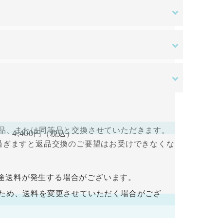
ある場合を除き、原則として返品交換を受け付
す。ご入金確認後の商品手配となります。ご入
はご負担をお願いいたします。
送料無料
。
さい。
ある場合を除き、原則として返品交換を受け付
すので、ログインして支払い手続きを行って
品、または同等品と交換させていただきます。
4,400円
（税込）
過ぎますと返品交換のご要望はお受けできなくな
入金をお願い致します。ご入金確認後の商品手
途送料が発生する場合がございます。
荷するため、送料を変更させていただく場合がござ