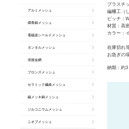
プラスチ
アルミメッシュ
編柵工（
ピッチ：W5
燐青銅メッシュ
材質：高
カラー：
電磁波シールドメッシュ
在庫切れ
タンタルメッシュ
お急ぎの
溶接金網
納期：約3
ブロンズメッシュ
セラミック繊維メッシュ
錫メッキ銅メッシュ
ジルコニウムメッシュ
ニオブメッシュ