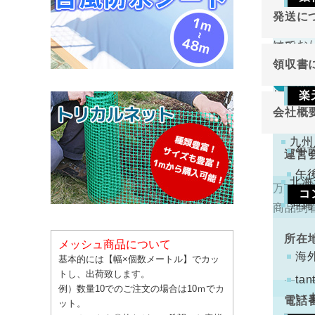
東北
発送に
切り売
関東
ご注
けてお
原則と
金確
中部
領収書
近畿
万が一
返品
領収書
中国
楽
切り売
会社概
四国
下記
けてお
注文
九州
くだ
午
運営
午
北海
万一不
コ
代表
沖縄
商品到
手数
ります
所在
メッシュ商品について
コン
海
基本的には【幅×個数メートル】でカッ
トし、出荷致します。
配と
t
例）数量10でのご注文の場合は10ｍでカ
い
電話
ット。