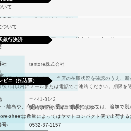
ついて
り商品やメーカー取り寄せ商品の場合、著しく商品に欠陥が
文確定後7日以内に指定の口座へお振込みをお願いいたしま
りません。
して注文日より2営業日以内に発送いたします。
認後から4～5日営業日以内の商品手配となります。手数料
について
、在庫切れの場合は改めてこちらからご連絡させて頂きます
期限･条件
（納品書、請求書）が必要な方はご注文時にお申し付けくだ
天銀行決済
り商品やメーカー取り寄せ商品の場合、著しく商品に欠陥が
要
の選択肢からご希望の配送時間をご指定頂けます。
りません。
確認画面の後に、楽天銀行決済のログイン画面が表示されま
さい。手数料はご負担をお願いいたします。
前
会社
tantore株式会社
不良品
後
道
良品等がございましたら、当店の在庫状況を確認のうえ、新
ンビニ（払込票）
取締役
中河原 毅
着後7日以内にメールまたは電話でご連絡ください。期限を
330円（税込）
料
ので、ご了承ください。
地
〒441-8142
ビニ払込票が郵送で届きます。決済依頼日より6日以内にご
外・離島や、商品サイズ・重さ・数量によっては、追加で別
愛知県豊橋市向草間町字向郷22
なります。
antore sheetは数量によってはヤマトコンパクト便で出
ます。
番号
0532-37-1157