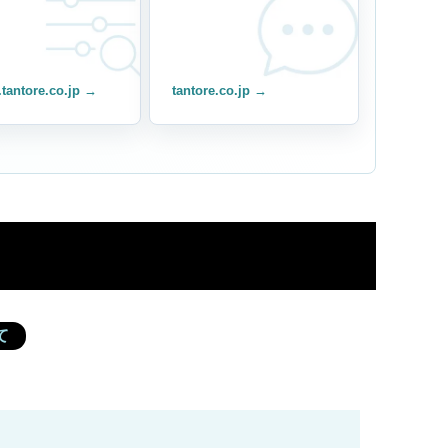
.tantore.co.jp →
tantore.co.jp →
ド
て