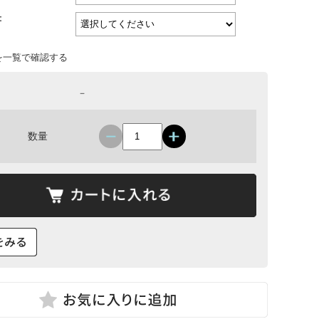
：
を一覧で確認する
－
数量