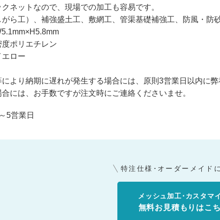
ックネットなので、現場での加工も容易です。
しがら工）、補強盛土工、敷網工、管渠基礎補強工、防風・防砂
.1mm×H5.8mm
密度ポリエチレン
イエロー
等により納期に遅れが発生する場合には、原則3営業日以内に弊
場合には、お手数ですが注文時にご連絡くださいませ。
～5営業日
特注仕様･オーダーメイド
メッシュ加工･カスタマ
無料お見積もりはこ