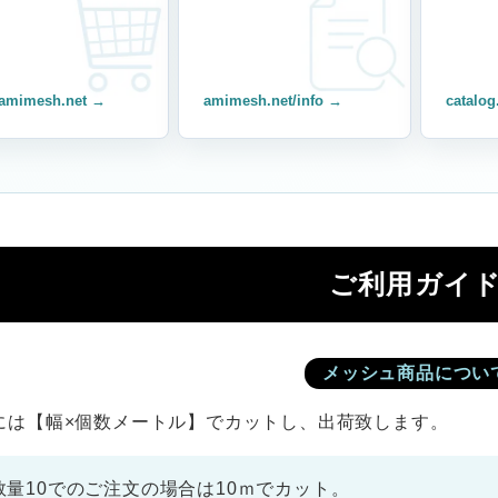
amimesh.net →
amimesh.net/info →
catalog
ご利用ガイ
メッシュ商品につい
には【幅×個数メートル】でカットし、出荷致します。
数量10でのご注文の場合は10ｍでカット。