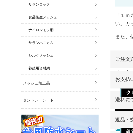
サランロック
「１ｍ
食品衛生メッシュ
い。カ
ナイロンモジ網
また、
サランハニカム
シルクメッシュ
ご注文
養殖用資材網
インタ
お支払
メッシュ加工品
ご注文
ク
送料に
タントレーシート
Vis
返品・
銀
返品