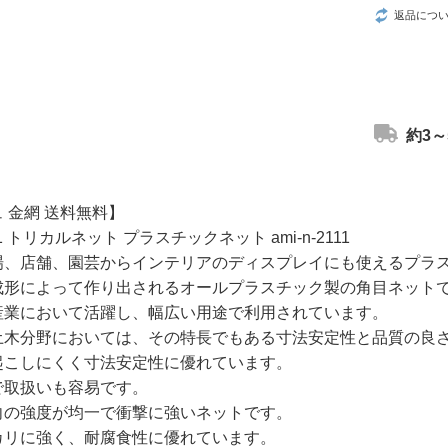
返品につ
約3～
 金網 送料無料】
2111 トリカルネット プラスチックネット ami-n-2111
場、店舗、園芸からインテリアのディスプレイにも使えるプラ
成形によって作り出されるオールプラスチック製の角目ネット
産業において活躍し、幅広い用途で利用されています。
土木分野においては、その特長でもある寸法安定性と品質の良
起こしにくく寸法安定性に優れています。
で取扱いも容易です。
向の強度が均一で衝撃に強いネットです。
カリに強く、耐腐食性に優れています。