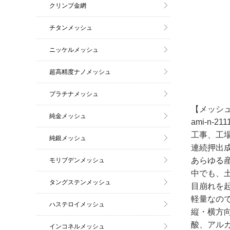
クリンプ金網
チタンメッシュ
ニッケルメッシュ
超高精度ナノメッシュ
プラチナメッシュ
【メッシュ
純金メッシュ
ami-n-
工事、工
純銀メッシュ
連続押出
あらゆる
モリブデンメッシュ
中でも、
タングステンメッシュ
目崩れを
軽量なの
ハステロイメッシュ
縦・横方
酸、アル
インコネルメッシュ