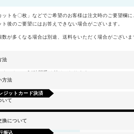
カットを〇枚」などでご希望のお客様は注文時のご要望欄に
ット後のご要望にはお答えできない場合がございます。
個数が多くなる場合は別途、送料をいただく場合がございま
方法
ーネットにて24時間受け付けております。
い方法
やご質問メールの対応は、土日祝日を除く平日のみです。
レジットカード決済
ついて
a
Mastercard
JCB
AMEX
Diners
地域
交換について
行振込
期限･条件