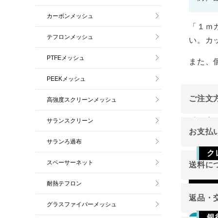
カーボンメッシュ
「１ｍ
テフロンメッシュ
い。カ
PTFEメッシュ
また、
PEEKメッシュ
ご注文
高強度スクリーンメッシュ
インタ
サランスクリーン
お支払
ご注文
サランろ過布
ク
スペーサーネット
送料に
Vis
耐熱テフロン
返品・
グラスファイバーメッシュ
銀