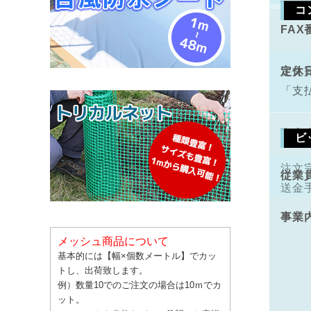
コ
FAX
手数
定休
注文
「支
資本
ビ
注文
従業
送金
事業
メッシュ商品について
基本的には【幅×個数メートル】でカッ
トし、出荷致します。
例）数量10でのご注文の場合は10ｍでカ
ット。