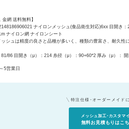
 金網 送料無料】
irm2148186906021 ナイロンメッシュ(食品衛生対応)6xx 目開き：
m×1m ナイロン網 ナイロンシート
メッシュは精度の良さと品種が多いく、種類の豊富さ、耐久性
1/86 目開き（μ）：214 糸径（μ）：90+60*2 厚み（μ）：
～5営業日
特注仕様･オーダーメイド
メッシュ加工･カスタマ
無料お見積もりはこ