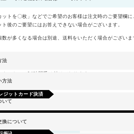
カットを〇枚」などでご希望のお客様は注文時のご要望欄に
ット後のご要望にはお答えできない場合がございます。
個数が多くなる場合は別途、送料をいただく場合がございま
方法
ーネットにて24時間受け付けております。
い方法
やご質問メールの対応は、土日祝日を除く平日のみです。
レジットカード決済
ついて
a
Mastercard
JCB
AMEX
Diners
地域
交換について
行振込