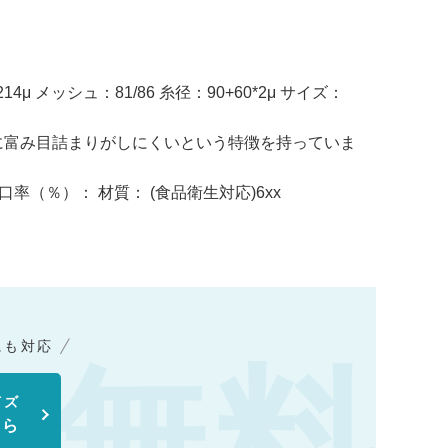
214μ メッシュ：81/86 糸径：90+60*2μ サイズ：
に富み目詰まりがしにくいという特徴を持っていま
 開口率（％）： 材質： (食品衛生対応)6xx
にも対応
イズ
ちら