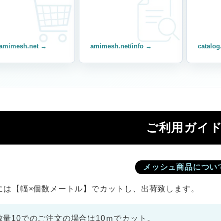
amimesh.net →
amimesh.net/info →
catalog
ご利用ガイ
メッシュ商品につい
には【幅×個数メートル】でカットし、出荷致します。
数量10でのご注文の場合は10ｍでカット。