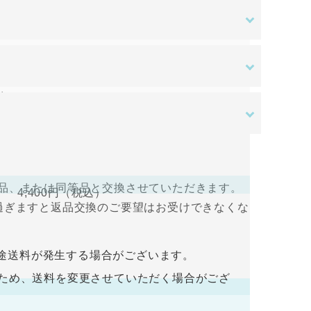
ある場合を除き、原則として返品交換を受け付
す。ご入金確認後の商品手配となります。ご入
はご負担をお願いいたします。
送料無料
。
さい。
ある場合を除き、原則として返品交換を受け付
すので、ログインして支払い手続きを行って
品、または同等品と交換させていただきます。
4,400円
（税込）
過ぎますと返品交換のご要望はお受けできなくな
入金をお願い致します。ご入金確認後の商品手
途送料が発生する場合がございます。
荷するため、送料を変更させていただく場合がござ