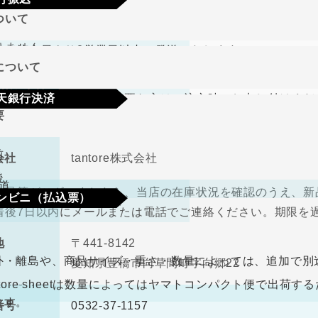
期限･条件
ついて
り商品やメーカー取り寄せ商品の場合、著しく商品に欠陥が
文確定後7日以内に指定の口座へお振込みをお願いいたしま
りません。
して注文日より2営業日以内に発送いたします。
認後から4～5日営業日以内の商品手配となります。手数料
について
、在庫切れの場合は改めてこちらからご連絡させて頂きます
期限･条件
（納品書、請求書）が必要な方はご注文時にお申し付けくだ
天銀行決済
り商品やメーカー取り寄せ商品の場合、著しく商品に欠陥が
要
の選択肢からご希望の配送時間をご指定頂けます。
りません。
確認画面の後に、楽天銀行決済のログイン画面が表示されま
さい。手数料はご負担をお願いいたします。
前
会社
tantore株式会社
不良品
後
道
良品等がございましたら、当店の在庫状況を確認のうえ、新
ンビニ（払込票）
取締役
中河原 毅
着後7日以内にメールまたは電話でご連絡ください。期限を
330円（税込）
料
ので、ご了承ください。
地
〒441-8142
ビニ払込票が郵送で届きます。決済依頼日より6日以内にご
外・離島や、商品サイズ・重さ・数量によっては、追加で別
愛知県豊橋市向草間町字向郷22
なります。
antore sheetは数量によってはヤマトコンパクト便で出
ます。
番号
0532-37-1157