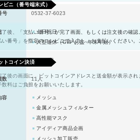
ンビニ（番号端末式）
番号
0532-37-6023
330円（税込）
料
土日祝日
日
完了後、「支払い番号」が完了画面、もしくは注文後の確認
払い番号」を指定のコンビニで入力し、お支払いください。
大型連休（GW･お盆･年末年始）
金
1000万円
ットコイン決済
完了後の画面に、ビットコインアドレスと送金額が表示されま
員数
11人
手数料はご負担をお願いいたします。
メッシュ
内容
金属メッシュフィルター
高性能マスク
アイディア商品企画
メッシュ加工販売