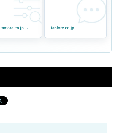
.tantore.co.jp →
tantore.co.jp →
ド
て