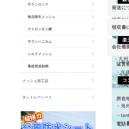
返品
東北
サランロック
発送に
切り売
関東
ご注
食品衛生メッシュ
けてお
原則と
金確
中部
領収書
ナイロンモジ網
近畿
万が一
返品
領収書
中国
楽
サランハニカム
切り売
会社概
四国
下記
けてお
注文
シルクメッシュ
九州
くだ
午
運営
養殖用資材網
午
北海
万一不
コ
メッシュ加工品
代表
沖縄
商品到
手数
ります
タントレーシート
所在
コン
海
配と
t
い
電話