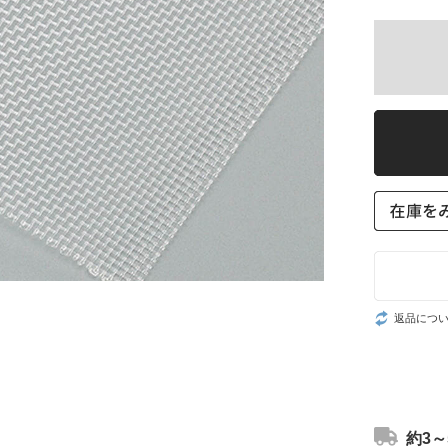
返品につ
約3～