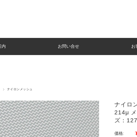
案内
お問い合せ
お
ナイロンメッシュ
ナイロン
214μ 
ズ：12
価格: