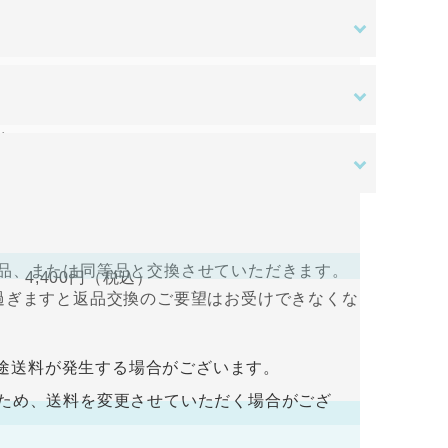
ある場合を除き、原則として返品交換を受け付
す。ご入金確認後の商品手配となります。ご入
はご負担をお願いいたします。
送料無料
。
さい。
ある場合を除き、原則として返品交換を受け付
すので、ログインして支払い手続きを行って
品、または同等品と交換させていただきます。
4,400円
（税込）
過ぎますと返品交換のご要望はお受けできなくな
入金をお願い致します。ご入金確認後の商品手
途送料が発生する場合がございます。
荷するため、送料を変更させていただく場合がござ