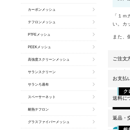
カーボンメッシュ
「１ｍ
テフロンメッシュ
い。カ
PTFEメッシュ
また、
PEEKメッシュ
ご注文
高強度スクリーンメッシュ
インタ
サランスクリーン
お支払
ご注文
サランろ過布
ク
スペーサーネット
送料に
Vis
耐熱テフロン
返品・
グラスファイバーメッシュ
銀