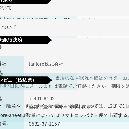
期限･条件
ついて
り商品やメーカー取り寄せ商品の場合、著しく商品に欠陥が
文確定後7日以内に指定の口座へお振込みをお願いいたしま
りません。
して注文日より2営業日以内に発送いたします。
認後から4～5日営業日以内の商品手配となります。手数料
について
、在庫切れの場合は改めてこちらからご連絡させて頂きます
期限･条件
（納品書、請求書）が必要な方はご注文時にお申し付けくだ
天銀行決済
り商品やメーカー取り寄せ商品の場合、著しく商品に欠陥が
要
の選択肢からご希望の配送時間をご指定頂けます。
りません。
確認画面の後に、楽天銀行決済のログイン画面が表示されま
さい。手数料はご負担をお願いいたします。
前
会社
tantore株式会社
不良品
後
道
良品等がございましたら、当店の在庫状況を確認のうえ、新
ンビニ（払込票）
取締役
中河原 毅
着後7日以内にメールまたは電話でご連絡ください。期限を
330円（税込）
料
ので、ご了承ください。
地
〒441-8142
ビニ払込票が郵送で届きます。決済依頼日より6日以内にご
外・離島や、商品サイズ・重さ・数量によっては、追加で別
愛知県豊橋市向草間町字向郷22
なります。
antore sheetは数量によってはヤマトコンパクト便で出
ます。
番号
0532-37-1157