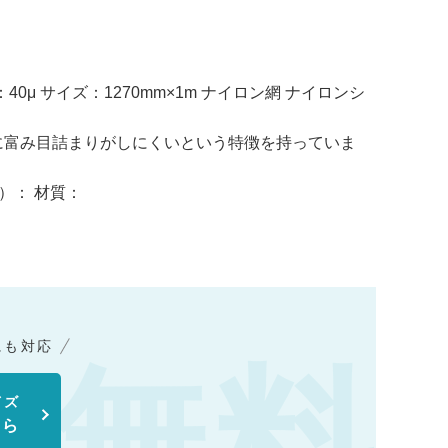
糸径：40μ サイズ：1270mm×1m ナイロン網 ナイロンシ
に富み目詰まりがしにくいという特徴を持っていま
％）： 材質：
にも対応
イズ
ちら