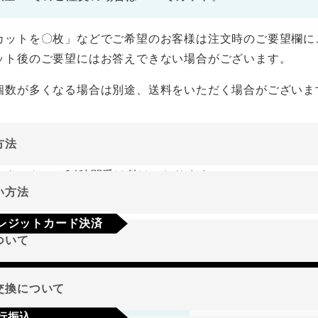
カットを〇枚」などでご希望のお客様は注文時のご要望欄に
ット後のご要望にはお答えできない場合がございます。
個数が多くなる場合は別途、送料をいただく場合がございま
方法
ーネットにて24時間受け付けております。
い方法
やご質問メールの対応は、土日祝日を除く平日のみです。
レジットカード決済
ついて
a
Mastercard
JCB
AMEX
Diners
地域
交換について
行振込