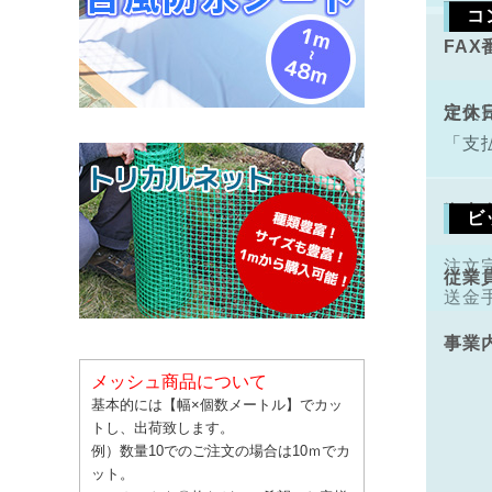
コ
FAX
手数
定休
注文
「支
資本
ビ
注文
従業
送金
事業
メッシュ商品について
基本的には【幅×個数メートル】でカッ
トし、出荷致します。
例）数量10でのご注文の場合は10ｍでカ
ット。