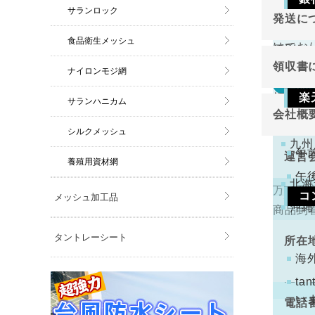
返品
東北
サランロック
発送に
切り売
関東
ご注
食品衛生メッシュ
けてお
原則と
金確
中部
領収書
ナイロンモジ網
近畿
万が一
返品
領収書
中国
楽
サランハニカム
切り売
会社概
四国
下記
けてお
注文
シルクメッシュ
九州
くだ
午
運営
養殖用資材網
午
北海
万一不
コ
メッシュ加工品
代表
沖縄
商品到
手数
ります
タントレーシート
所在
コン
海
配と
t
い
電話