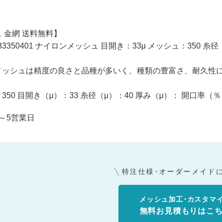
 金網 送料無料】
irm33350401 ナイロンメッシュ 目開き：33μ メッシュ：350 
メッシュは精度の良さと品種が多いく、種類の豊富さ、耐久性
350 目開き（μ）：33 糸径（μ）：40 厚み（μ）： 開口率（
～5営業日
特注仕様･オーダーメイド
メッシュ加工･カスタマ
無料お見積もりはこ