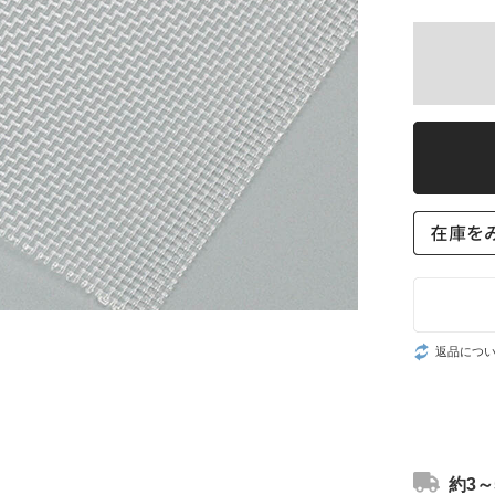
返品につ
約3～