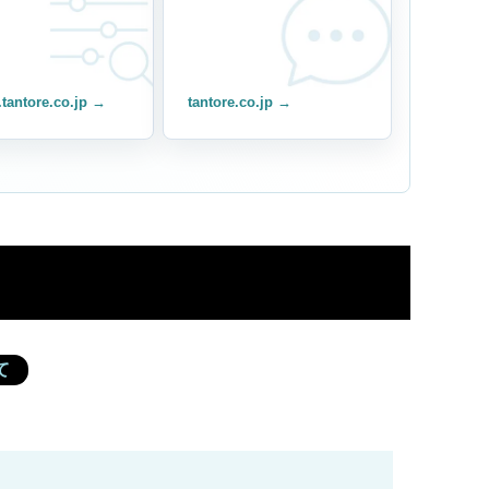
.tantore.co.jp →
tantore.co.jp →
ド
て