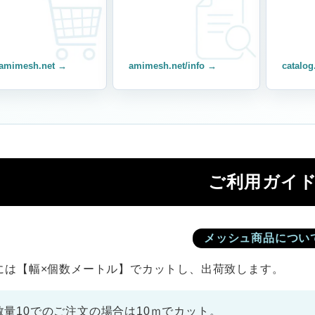
amimesh.net →
amimesh.net/info →
catalog
ご利用ガイ
メッシュ商品につい
には【幅×個数メートル】でカットし、出荷致します。
数量10でのご注文の場合は10ｍでカット。