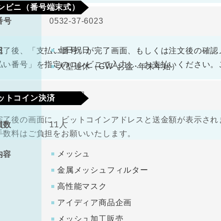
ンビニ（番号端末式）
番号
0532-37-6023
330円（税込）
料
土日祝日
日
完了後、「支払い番号」が完了画面、もしくは注文後の確認
払い番号」を指定のコンビニで入力し、お支払いください。
大型連休（GW･お盆･年末年始）
金
1000万円
ットコイン決済
完了後の画面に、ビットコインアドレスと送金額が表示されま
員数
11人
手数料はご負担をお願いいたします。
メッシュ
内容
金属メッシュフィルター
高性能マスク
アイディア商品企画
メッシュ加工販売