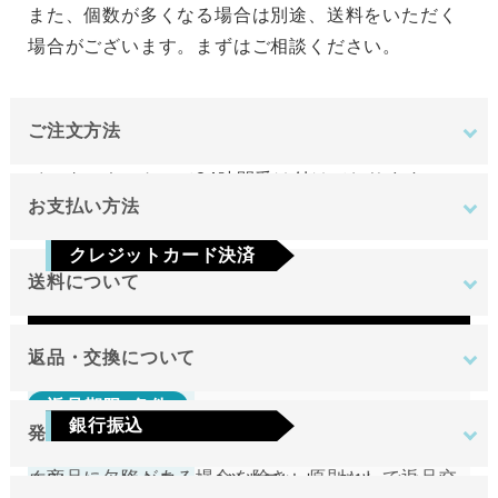
また、個数が多くなる場合は別途、送料をいただく
場合がございます。まずはご相談ください。
ご注文方法
インターネットにて24時間受け付けております。
お支払い方法
ご注文やご質問メールの対応は、土日祝日を除く平
クレジットカード決済
日のみです。
送料について
Visa
Mastercard
JCB
AMEX
Diners
地域
金額
返品・交換について
返品期限･条件
東北
銀行振込
発送について
切り売り商品やメーカー取り寄せ商品の場合、著し
関東
ご注文確定後7日以内に指定の口座へお振込みを
く商品に欠陥がある場合を除き、原則として返品交
原則として注文日より2営業日以内に発送いたしま
中部