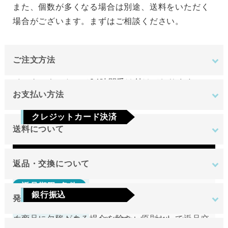
また、個数が多くなる場合は別途、送料をいただく
場合がございます。まずはご相談ください。
ご注文方法
インターネットにて24時間受け付けております。
お支払い方法
ご注文やご質問メールの対応は、土日祝日を除く平
クレジットカード決済
日のみです。
送料について
Visa
Mastercard
JCB
AMEX
Diners
地域
金額
返品・交換について
返品期限･条件
東北
銀行振込
発送について
切り売り商品やメーカー取り寄せ商品の場合、著し
関東
ご注文確定後7日以内に指定の口座へお振込みを
く商品に欠陥がある場合を除き、原則として返品交
原則として注文日より2営業日以内に発送いたしま
中部