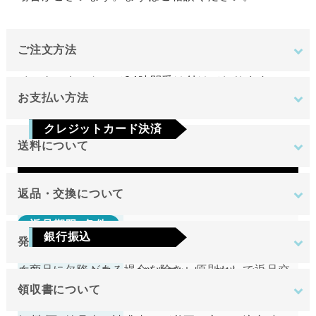
ご注文方法
インターネットにて24時間受け付けております。
お支払い方法
ご注文やご質問メールの対応は、土日祝日を除く平
クレジットカード決済
日のみです。
送料について
Visa
Mastercard
JCB
AMEX
Diners
地域
金額
返品・交換について
返品期限･条件
東北
銀行振込
発送について
切り売り商品やメーカー取り寄せ商品の場合、著し
関東
ご注文確定後7日以内に指定の口座へお振込みを
く商品に欠陥がある場合を除き、原則として返品交
原則として注文日より2営業日以内に発送いたしま
中部
お願いいたします。ご入金確認後の商品手配と
換を受け付けておりません。
領収書について
す。
近畿
送料無料
なります。ご入金確認後から4～5日営業日以内