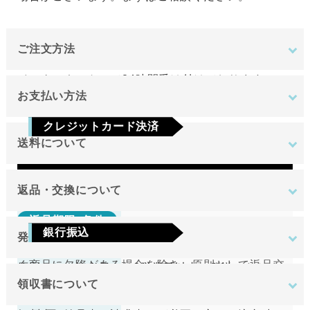
ご注文方法
インターネットにて24時間受け付けております。
お支払い方法
ご注文やご質問メールの対応は、土日祝日を除く平
クレジットカード決済
日のみです。
送料について
Visa
Mastercard
JCB
AMEX
Diners
地域
金額
返品・交換について
返品期限･条件
東北
銀行振込
発送について
切り売り商品やメーカー取り寄せ商品の場合、著し
関東
ご注文確定後7日以内に指定の口座へお振込みを
く商品に欠陥がある場合を除き、原則として返品交
原則として注文日より2営業日以内に発送いたしま
中部
お願いいたします。ご入金確認後の商品手配と
換を受け付けておりません。
領収書について
す。
近畿
送料無料
なります。ご入金確認後から4～5日営業日以内