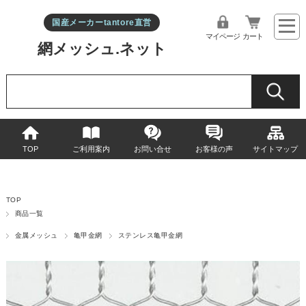
国産メーカーtantore直営
マイページ
カート
網メッシュ.ネット
TOP
ご利用案内
お問い合せ
お客様の声
サイトマップ
TOP
商品一覧
金属メッシュ
亀甲金網
ステンレス亀甲金網