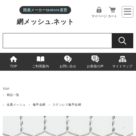
国産メーカーtantore直営
マイページ
カート
網メッシュ.ネット
TOP
ご利用案内
お問い合せ
お客様の声
サイトマップ
TOP
商品一覧
金属メッシュ
亀甲金網
ステンレス亀甲金網