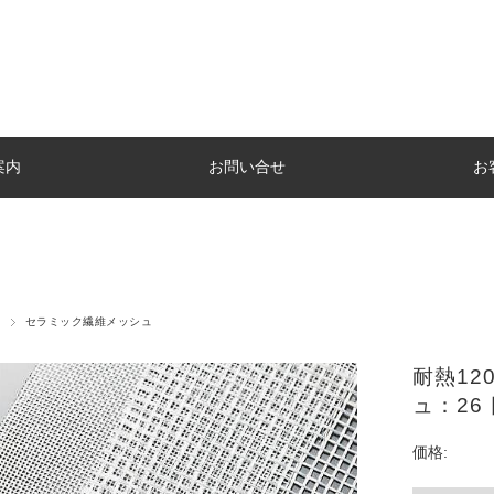
案内
お問い合せ
お
セラミック繊維メッシュ
耐熱12
ュ：26
価格: