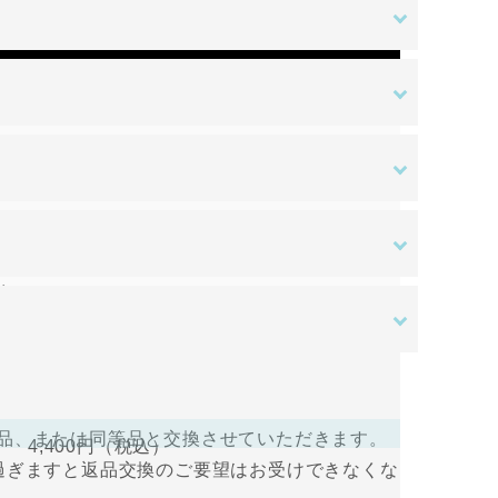
金額
ある場合を除き、原則として返品交換を受け付
す。ご入金確認後の商品手配となります。ご入
はご負担をお願いいたします。
送料無料
。
さい。
ある場合を除き、原則として返品交換を受け付
すので、ログインして支払い手続きを行って
品、または同等品と交換させていただきます。
4,400円
（税込）
過ぎますと返品交換のご要望はお受けできなくな