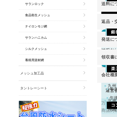
送料に
サランロック
Vis
食品衛生メッシュ
返品・
ナイロンモジ網
銀
返品
東北
サランハニカム
発送に
切り売
関東
ご注
シルクメッシュ
けてお
原則と
金確
中部
領収書
近畿
養殖用資材網
万が一
返品
領収書
中国
楽
切り売
メッシュ加工品
会社概
四国
下記
けてお
注文
九州
くだ
タントレーシート
午
運営
午
北海
万一不
コ
代表
沖縄
商品到
手数