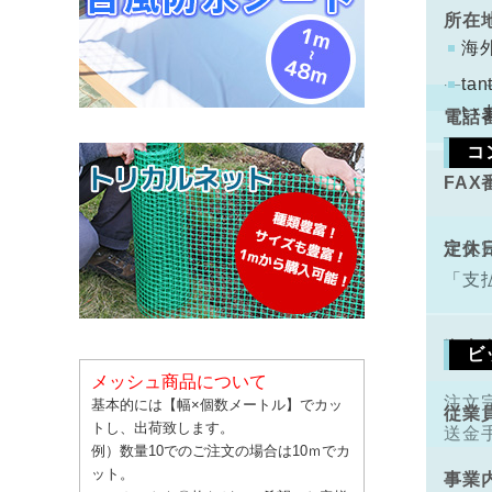
ります
所在
コン
海
配と
t
い
電話
コ
FAX
手数
定休
注文
「支
資本
ビ
メッシュ商品について
注文
基本的には【幅×個数メートル】でカッ
従業
トし、出荷致します。
送金
例）数量10でのご注文の場合は10ｍでカ
ット。
事業