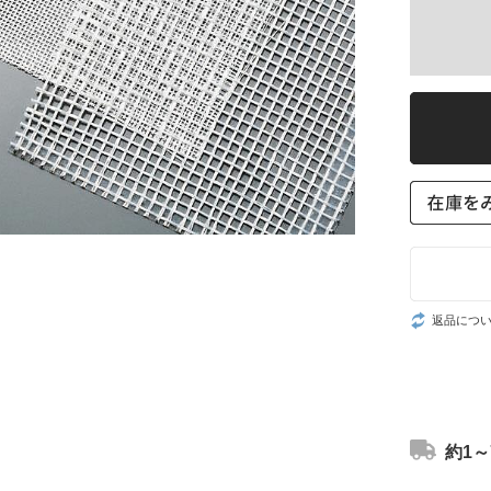
返品につ
約1～