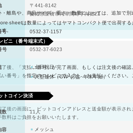
ので、ご了承ください。
地
〒441-8142
ビニ払込票が郵送で届きます。決済依頼日より6日以内にご
外・離島や、商品サイズ・重さ・数量によっては、追加で別
愛知県豊橋市向草間町字向郷22
なります。
antore sheetは数量によってはヤマトコンパクト便で出
ます。
番号
0532-37-1157
ンビニ（番号端末式）
番号
0532-37-6023
330円（税込）
料
土日祝日
日
完了後、「支払い番号」が完了画面、もしくは注文後の確認
払い番号」を指定のコンビニで入力し、お支払いください。
大型連休（GW･お盆･年末年始）
金
1000万円
ットコイン決済
完了後の画面に、ビットコインアドレスと送金額が表示されま
員数
11人
手数料はご負担をお願いいたします。
メッシュ
内容