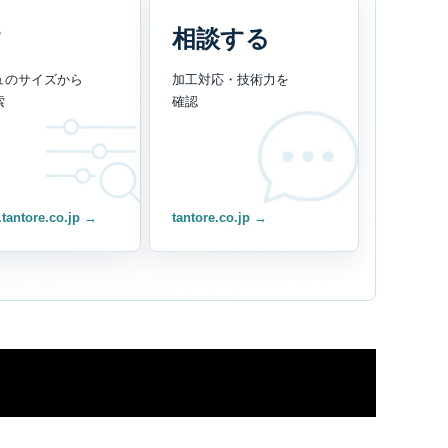
す
相談する
ュのサイズから
加工対応・技術力を
索
確認
.tantore.co.jp →
tantore.co.jp →
ド