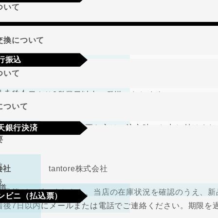
ついて
a
Mastercard
JCB
AMEX
Diners
地域
交換について
行振込
期限･条件
ついて
り商品やメーカー取り寄せ商品の場合、著しく商品に欠陥が
文確定後7日以内に指定の口座へお振込みをお願いいたしま
りません。
して注文日より2営業日以内に発送いたします。
認後から4～5日営業日以内の商品手配となります。手数料
について
、在庫切れの場合は改めてこちらからご連絡させて頂きます
期限･条件
（納品書、請求書）が必要な方はご注文時にお申し付けくだ
天銀行決済
り商品やメーカー取り寄せ商品の場合、著しく商品に欠陥が
要
の選択肢からご希望の配送時間をご指定頂けます。
りません。
確認画面の後に、楽天銀行決済のログイン画面が表示されま
さい。手数料はご負担をお願いいたします。
前
会社
tantore株式会社
不良品
後
道
良品等がございましたら、当店の在庫状況を確認のうえ、新
ンビニ（払込票）
取締役
中河原 毅
着後7日以内にメールまたは電話でご連絡ください。期限を
330円（税込）
料