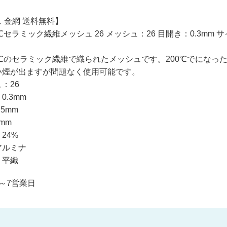
 金網 送料無料】
℃セラミック繊維メッシュ 26 メッシュ：26 目開き：0.3mm サイ
0℃のセラミック繊維で織られたメッシュです。200℃でにな
い煙が出ますが問題なく使用可能です。
：26
0.3mm
5mm
mm
24%
アルミナ
：平織
～7営業日