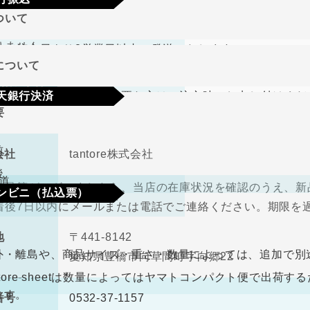
期限･条件
ついて
り商品やメーカー取り寄せ商品の場合、著しく商品に欠陥が
文確定後7日以内に指定の口座へお振込みをお願いいたしま
りません。
して注文日より2営業日以内に発送いたします。
認後から4～5日営業日以内の商品手配となります。手数料
について
、在庫切れの場合は改めてこちらからご連絡させて頂きます
期限･条件
（納品書、請求書）が必要な方はご注文時にお申し付けくだ
天銀行決済
り商品やメーカー取り寄せ商品の場合、著しく商品に欠陥が
要
の選択肢からご希望の配送時間をご指定頂けます。
りません。
確認画面の後に、楽天銀行決済のログイン画面が表示されま
さい。手数料はご負担をお願いいたします。
前
会社
tantore株式会社
不良品
後
道
良品等がございましたら、当店の在庫状況を確認のうえ、新
ンビニ（払込票）
取締役
中河原 毅
着後7日以内にメールまたは電話でご連絡ください。期限を
330円（税込）
料
ので、ご了承ください。
地
〒441-8142
ビニ払込票が郵送で届きます。決済依頼日より6日以内にご
外・離島や、商品サイズ・重さ・数量によっては、追加で別
愛知県豊橋市向草間町字向郷22
なります。
antore sheetは数量によってはヤマトコンパクト便で出
ます。
番号
0532-37-1157