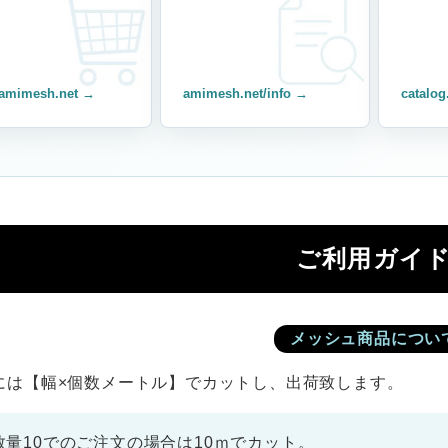
amimesh.net →
amimesh.net/info →
catalog
ご利用ガイ
メッシュ商品につい
には【幅×個数メートル】でカットし、出荷致します。
数量10でのご注文の場合は10ｍでカット。