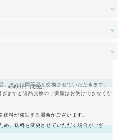
ある場合を除き、原則として返品交換を受け付
す。ご入金確認後の商品手配となります。ご入
はご負担をお願いいたします。
送料無料
。
さい。
ある場合を除き、原則として返品交換を受け付
すので、ログインして支払い手続きを行って
品、または同等品と交換させていただきます。
4,400円
（税込）
過ぎますと返品交換のご要望はお受けできなくな
入金をお願い致します。ご入金確認後の商品手
途送料が発生する場合がございます。
荷するため、送料を変更させていただく場合がござ