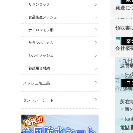
返品
東北
サランロック
発送に
切り売
関東
ご注
食品衛生メッシュ
けてお
原則と
金確
中部
領収書
ナイロンモジ網
近畿
万が一
返品
領収書
中国
楽
サランハニカム
切り売
会社概
四国
下記
けてお
注文
シルクメッシュ
九州
くだ
午
運営
養殖用資材網
午
北海
万一不
コ
メッシュ加工品
代表
沖縄
商品到
手数
ります
タントレーシート
所在
コン
海
配と
t
い
電話