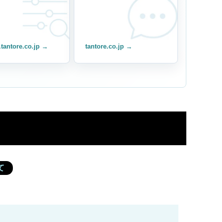
.tantore.co.jp →
tantore.co.jp →
ド
て