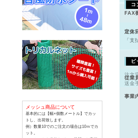
コ
FAX
手数
定休
注文
「支
資本
ビ
注文
従業
送金
事業
メッシュ商品について
基本的には【幅×個数メートル】でカッ
トし、出荷致します。
例）数量10でのご注文の場合は10ｍでカ
ット。