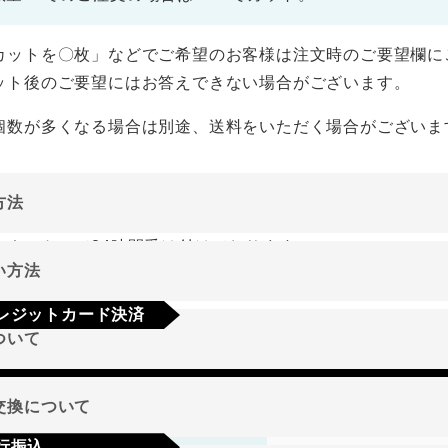
カットを〇枚」などでご希望のお客様は注文時のご要望欄に
ット後のご要望にはお答えできない場合がございます。
個数が多くなる場合は別途、送料をいただく場合がございま
方法
ーネットにて24時間受け付けております。
い方法
やご質問メールの対応は、土日祝日を除く平日のみです。
レジットカード決済
ついて
a
Mastercard
JCB
AMEX
Diners
地域
交換について
行振込