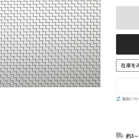
返品につ
約3～