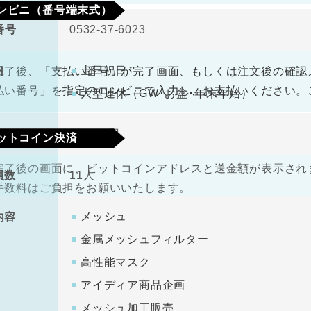
ンビニ（番号端末式）
番号
0532-37-6023
330円（税込）
料
土日祝日
日
完了後、「支払い番号」が完了画面、もしくは注文後の確認
払い番号」を指定のコンビニで入力し、お支払いください。
大型連休（GW･お盆･年末年始）
金
1000万円
ットコイン決済
完了後の画面に、ビットコインアドレスと送金額が表示されま
員数
11人
手数料はご負担をお願いいたします。
メッシュ
内容
金属メッシュフィルター
高性能マスク
アイディア商品企画
メッシュ加工販売