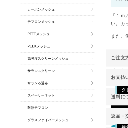
カーボンメッシュ
「１ｍ
テフロンメッシュ
い。カ
PTFEメッシュ
また、
PEEKメッシュ
ご注文
高強度スクリーンメッシュ
インタ
サランスクリーン
お支払
ご注文
サランろ過布
ク
スペーサーネット
送料に
Vis
耐熱テフロン
返品・
グラスファイバーメッシュ
銀