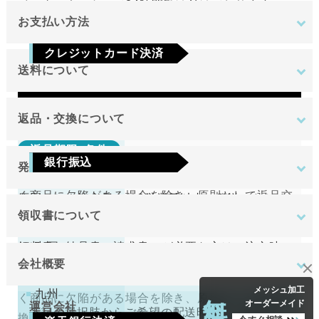
インターネットにて24時間受け付けております。
お支払い方法
ご注文やご質問メールの対応は、土日祝日を除く平
クレジットカード決済
日のみです。
送料について
Visa
Mastercard
JCB
AMEX
Diners
地域
金額
返品・交換について
返品期限･条件
東北
銀行振込
発送について
切り売り商品やメーカー取り寄せ商品の場合、著し
関東
ご注文確定後7日以内に指定の口座へお振込みを
く商品に欠陥がある場合を除き、原則として返品交
原則として注文日より2営業日以内に発送いたしま
中部
お願いいたします。ご入金確認後の商品手配と
換を受け付けておりません。
領収書について
す。
近畿
送料無料
なります。ご入金確認後から4～5日営業日以内
領収書（納品書、請求書）が必要な方はご注文時に
中国
万が一、在庫切れの場合は改めてこちらからご連絡
返品期限･条件
の商品手配となります。手数料はご負担をお願
会社概要
お申し付けください。
させて頂きます。
四国
いいたします。
切り売り商品やメーカー取り寄せ商品の場合、著し
無料
メッシュ加工
九州
く商品に欠陥がある場合を除き、原則として返品交
オーダーメイド
運営会社
下記の選択肢からご希望の配送時間をご指定頂
換を受け付けておりません。