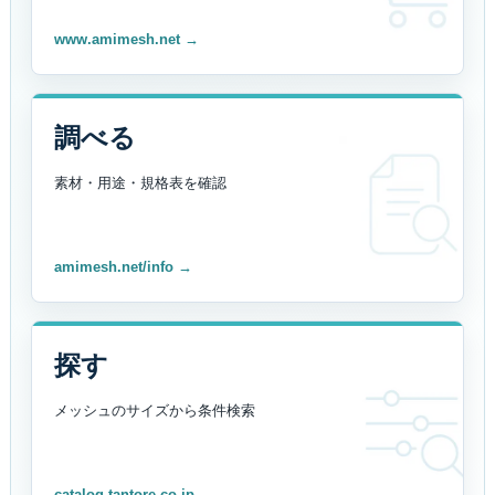
www.amimesh.net →
調べる
素材・用途・規格表を
確認
amimesh.net/info →
探す
メッシュのサイズから
条件検索
catalog.tantore.co.jp →