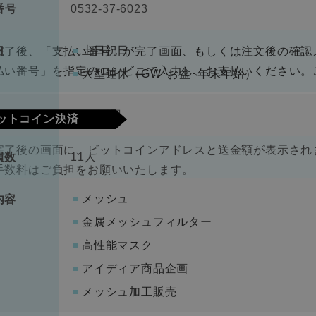
番号
0532-37-6023
330円（税込）
料
土日祝日
日
完了後、「支払い番号」が完了画面、もしくは注文後の確認
払い番号」を指定のコンビニで入力し、お支払いください。
大型連休（GW･お盆･年末年始）
金
1000万円
ットコイン決済
完了後の画面に、ビットコインアドレスと送金額が表示されま
員数
11人
手数料はご負担をお願いいたします。
メッシュ
内容
金属メッシュフィルター
高性能マスク
アイディア商品企画
メッシュ加工販売