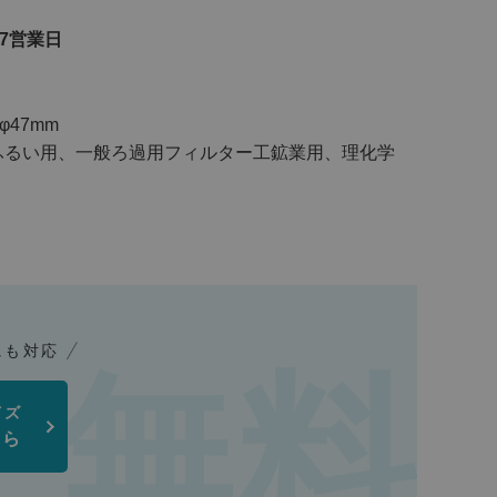
7営業日
φ47mm
ふるい用、一般ろ過用フィルター工鉱業用、理化学
にも対応
イズ
ちら