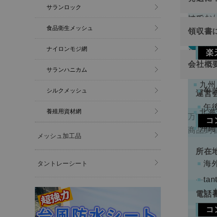
切り売
関東
ご注
サランロック
けてお
原則と
金確
中部
食品衛生メッシュ
領収書
近畿
万が一
返品
ナイロンモジ網
領収書
中国
楽
切り売
会社概
四国
下記
サランハニカム
けてお
注文
九州
くだ
午
シルクメッシュ
運営
午
養殖用資材網
北海
万一不
コ
代表
沖縄
商品到
メッシュ加工品
手数
ります
所在
コン
海
タントレーシート
配と
t
い
電話
コ