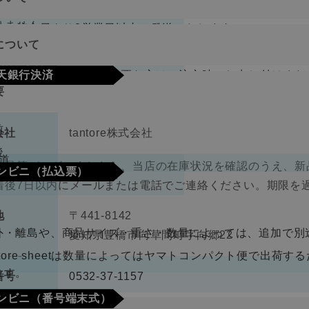
り商品やメーカー取り寄せ商品の場合、著しく商品に欠陥が
文確定後7日以内に指定の口座へお振込みをお願いいたしま
りません。
して注文日より2営業日以内に発送いたします。
認後から4～5日営業日以内の商品手配となります。手数料
について
、在庫切れの場合は改めてこちらからご連絡させて頂きます
期限･条件
（納品書、請求書）が必要な方はご注文時にお申し付けくだ
天銀行決済
り商品やメーカー取り寄せ商品の場合、著しく商品に欠陥が
要
の選択肢からご希望の配送時間をご指定頂けます。
りません。
確認画面の後に、楽天銀行決済のログイン画面が表示されま
さい。手数料はご負担をお願いいたします。
前
会社
tantore株式会社
不良品
後
道
良品等がございましたら、当店の在庫状況を確認のうえ、新
ンビニ（払込票）
取締役
中河原 毅
着後7日以内にメールまたは電話でご連絡ください。期限を
330円（税込）
料
ので、ご了承ください。
地
〒441-8142
ビニ払込票が郵送で届きます。決済依頼日より6日以内にご
外・離島や、商品サイズ・重さ・数量によっては、追加で別
愛知県豊橋市向草間町字向郷22
なります。
antore sheetは数量によってはヤマトコンパクト便で出
ます。
番号
0532-37-1157
ンビニ（番号端末式）