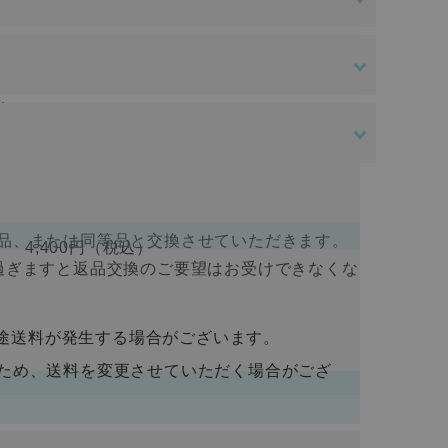
ある場合を除き、原則として返品交換を受け付
す。ご入金確認後の商品手配となります。ご入
はご負担をお願いいたします。
送料無料
。
さい。
ある場合を除き、原則として返品交換を受け付
すので、ログインして支払い手続きを行って
品、または同等品と交換させていただきます。
4,400円
（税込）
過ぎますと返品交換のご要望はお受けできなくな
入金をお願い致します。ご入金確認後の商品手
途送料が発生する場合がございます。
荷するため、送料を変更させていただく場合がござ