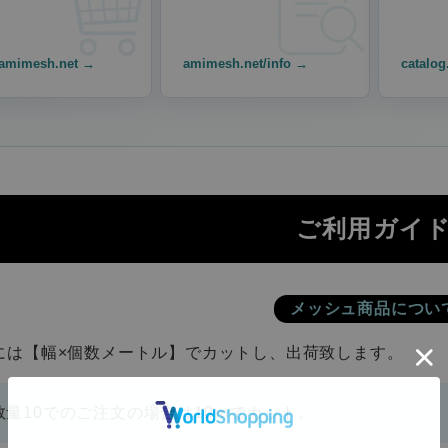
amimesh.net →
amimesh.net/info →
catalog
ご利用ガイ
メッシュ商品につい
には【幅×個数メートル】でカットし、出荷致します。
数量10でのご注文の場合は10ｍでカット。