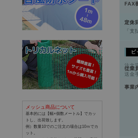
FAX
手数
定休
注文
「支
資本
ビ
注文
従業
送金
事業
メッシュ商品について
基本的には【幅×個数メートル】でカッ
トし、出荷致します。
例）数量10でのご注文の場合は10ｍでカ
ット。