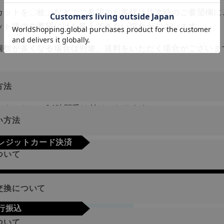
カットを〇枚」などでご希望のお客様は注文時のご要望欄に
ット後のご要望にはお答えできない場合がございます。
個数が多くなる場合は別途、送料をいただく場合がございま
方法
ーネットにて24時間受け付けております。
い方法
やご質問メールの対応は、土日祝日を除く平日のみです。
レジットカード決済
ついて
a
Mastercard
JCB
AMEX
Diners
地域
交換について
行振込
期限･条件
ついて