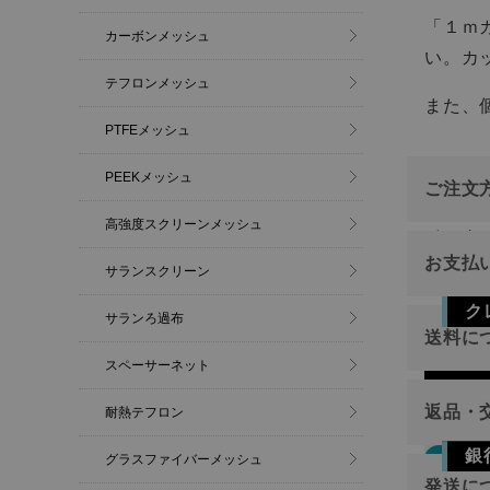
「１ｍ
カーボンメッシュ
い。カ
テフロンメッシュ
また、
PTFEメッシュ
PEEKメッシュ
ご注文
高強度スクリーンメッシュ
インタ
お支払
サランスクリーン
ご注文
ク
サランろ過布
送料に
スペーサーネット
Vis
返品・
耐熱テフロン
銀
返品
グラスファイバーメッシュ
東北
発送に