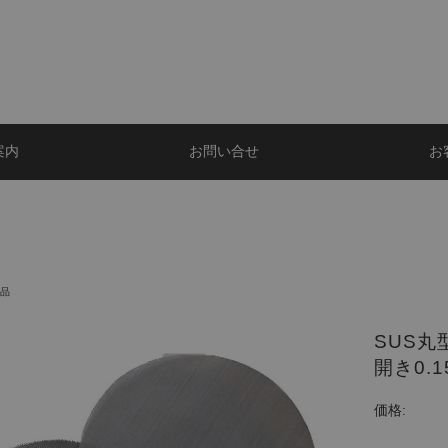
案内
お問い合せ
お
品
SUS丸
開き0.
価格: