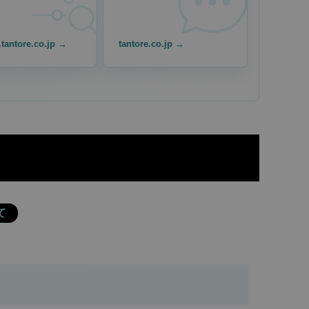
.tantore.co.jp →
tantore.co.jp →
ド
て