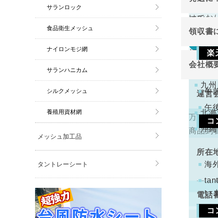
切り売
関東
ご注
サランロック
けてお
原則と
金確
中部
食品衛生メッシュ
領収書
近畿
万が一
返品
ナイロンモジ網
領収書
中国
楽
切り売
会社概
四国
下記
サランハニカム
けてお
注文
九州
くだ
午
シルクメッシュ
運営
午
養殖用資材網
北海
万一不
コ
代表
沖縄
商品到
メッシュ加工品
手数
ります
所在
コン
海
タントレーシート
配と
t
い
電話
コ