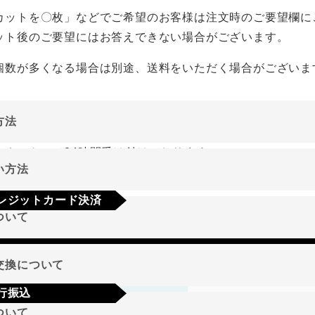
カットを〇枚」などでご希望のお客様は注文時のご要望欄に
ット後のご要望にはお答えできない場合がございます。
個数が多くなる場合は別途、送料をいただく場合がございま
方法
ーネットにて24時間受け付けております。
い方法
やご質問メールの対応は、土日祝日を除く平日のみです。
レジットカード決済
ついて
a
Mastercard
JCB
AMEX
Diners
地域
交換について
行振込
期限･条件
ついて