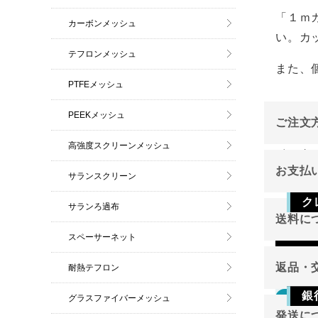
「１ｍ
カーボンメッシュ
い。カ
テフロンメッシュ
また、
PTFEメッシュ
PEEKメッシュ
ご注文
高強度スクリーンメッシュ
インタ
お支払
サランスクリーン
ご注文
ク
サランろ過布
送料に
スペーサーネット
Vis
返品・
耐熱テフロン
銀
返品
グラスファイバーメッシュ
東北
発送に