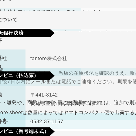
り商品やメーカー取り寄せ商品の場合、著しく商品に欠陥が
文確定後7日以内に指定の口座へお振込みをお願いいたしま
りません。
して注文日より2営業日以内に発送いたします。
認後から4～5日営業日以内の商品手配となります。手数料
について
、在庫切れの場合は改めてこちらからご連絡させて頂きます
期限･条件
（納品書、請求書）が必要な方はご注文時にお申し付けくだ
天銀行決済
り商品やメーカー取り寄せ商品の場合、著しく商品に欠陥が
要
の選択肢からご希望の配送時間をご指定頂けます。
りません。
確認画面の後に、楽天銀行決済のログイン画面が表示されま
さい。手数料はご負担をお願いいたします。
前
会社
tantore株式会社
不良品
後
道
良品等がございましたら、当店の在庫状況を確認のうえ、新
ンビニ（払込票）
取締役
中河原 毅
着後7日以内にメールまたは電話でご連絡ください。期限を
330円（税込）
料
ので、ご了承ください。
地
〒441-8142
ビニ払込票が郵送で届きます。決済依頼日より6日以内にご
外・離島や、商品サイズ・重さ・数量によっては、追加で別
愛知県豊橋市向草間町字向郷22
なります。
antore sheetは数量によってはヤマトコンパクト便で出
ます。
番号
0532-37-1157
ンビニ（番号端末式）