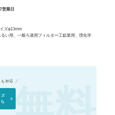
7営業日
イズφ13mm
ふるい用、一般ろ過用フィルター工鉱業用、理化学
にも対応
イズ
ちら