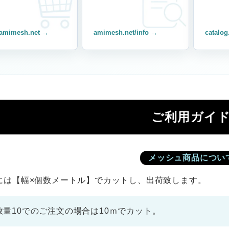
amimesh.net →
amimesh.net/info →
catalog
ご利用ガイ
メッシュ商品につい
には【幅×個数メートル】でカットし、出荷致します。
数量10でのご注文の場合は10ｍでカット。