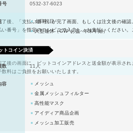
番号
0532-37-6023
330円（税込）
料
土日祝日
日
完了後、「支払い番号」が完了画面、もしくは注文後の確認
払い番号」を指定のコンビニで入力し、お支払いください。
大型連休（GW･お盆･年末年始）
金
1000万円
ットコイン決済
完了後の画面に、ビットコインアドレスと送金額が表示されま
員数
11人
手数料はご負担をお願いいたします。
メッシュ
内容
金属メッシュフィルター
高性能マスク
アイディア商品企画
メッシュ加工販売