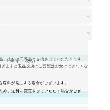
ある場合を除き、原則として返品交換を受け付
す。ご入金確認後の商品手配となります。ご入
はご負担をお願いいたします。
送料無料
。
さい。
ある場合を除き、原則として返品交換を受け付
すので、ログインして支払い手続きを行って
品、または同等品と交換させていただきます。
4,400円
（税込）
過ぎますと返品交換のご要望はお受けできなくな
入金をお願い致します。ご入金確認後の商品手
途送料が発生する場合がございます。
荷するため、送料を変更させていただく場合がござ