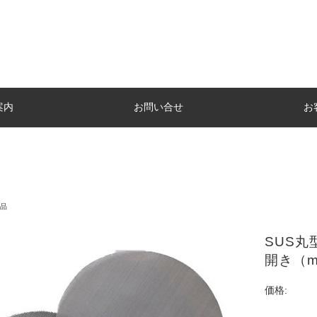
案内
お問い合せ
お
品
SUS丸
開き（m
価格: