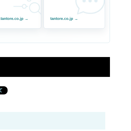
.tantore.co.jp →
tantore.co.jp →
ド
て