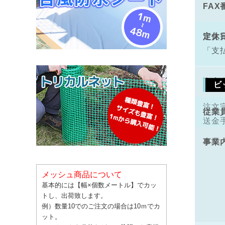
FAX
手数
定休
注文
「支
資本
ビ
注文
従業
送金
事業
メッシュ商品について
基本的には【幅×個数メートル】でカッ
トし、出荷致します。
例）数量10でのご注文の場合は10ｍでカ
ット。