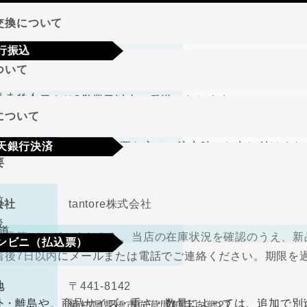
地域
交換について
行振込
期限･条件
ついて
り商品やメーカー取り寄せ商品の場合、著しく商品に欠陥が
文確定後7日以内に指定の口座へお振込みをお願いいたしま
りません。
して注文日より2営業日以内に発送いたします。
認後から4～5日営業日以内の商品手配となります。手数料
について
、在庫切れの場合は改めてこちらからご連絡させて頂きます
期限･条件
（納品書、請求書）が必要な方はご注文時にお申し付けくだ
天銀行決済
り商品やメーカー取り寄せ商品の場合、著しく商品に欠陥が
要
の選択肢からご希望の配送時間をご指定頂けます。
りません。
確認画面の後に、楽天銀行決済のログイン画面が表示されま
さい。手数料はご負担をお願いいたします。
前
会社
tantore株式会社
不良品
後
道
良品等がございましたら、当店の在庫状況を確認のうえ、新
ンビニ（払込票）
取締役
中河原 毅
着後7日以内にメールまたは電話でご連絡ください。期限を
330円（税込）
料
ので、ご了承ください。
地
〒441-8142
ビニ払込票が郵送で届きます。決済依頼日より6日以内にご
外・離島や、商品サイズ・重さ・数量によっては、追加で別
愛知県豊橋市向草間町字向郷22