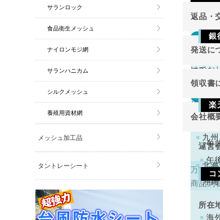
サランロック
返品・
食品衛生メッシュ
銀
返品
東北
発送に
ナイロンモジ網
切り売
関東
ご注
けてお
サランハニカム
原則と
金確
中部
領収書
近畿
シルクメッシュ
万が一
返品
領収書
中国
楽
切り売
養殖用資材網
会社概
四国
下記
けてお
注文
九州
メッシュ加工品
くだ
午
運営
午
北海
タントレーシート
万一不
コ
代表
沖縄
商品到
手数
ります
所在
コン
海