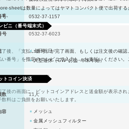
なります。
antore sheetは数量によってはヤマトコンパクト便で出
ます。
番号
0532-37-1157
ンビニ（番号端末式）
番号
0532-37-6023
330円（税込）
料
土日祝日
日
完了後、「支払い番号」が完了画面、もしくは注文後の確認
払い番号」を指定のコンビニで入力し、お支払いください。
大型連休（GW･お盆･年末年始）
金
1000万円
ットコイン決済
完了後の画面に、ビットコインアドレスと送金額が表示されま
員数
11人
手数料はご負担をお願いいたします。
メッシュ
内容
金属メッシュフィルター