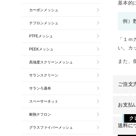
基本的
カーボンメッシュ
例）
テフロンメッシュ
PTFEメッシュ
「１ｍ
い。カ
PEEKメッシュ
また、
高強度スクリーンメッシュ
サランスクリーン
ご注文
サランろ過布
インタ
スペーサーネット
お支払
ご注文
耐熱テフロン
ク
送料に
グラスファイバーメッシュ
Vis