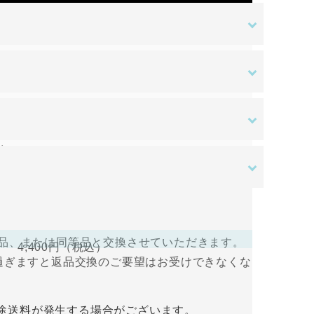
金額
ある場合を除き、原則として返品交換を受け付
す。ご入金確認後の商品手配となります。ご入
はご負担をお願いいたします。
送料無料
。
さい。
ある場合を除き、原則として返品交換を受け付
すので、ログインして支払い手続きを行って
品、または同等品と交換させていただきます。
4,400円
（税込）
過ぎますと返品交換のご要望はお受けできなくな
入金をお願い致します。ご入金確認後の商品手
途送料が発生する場合がございます。