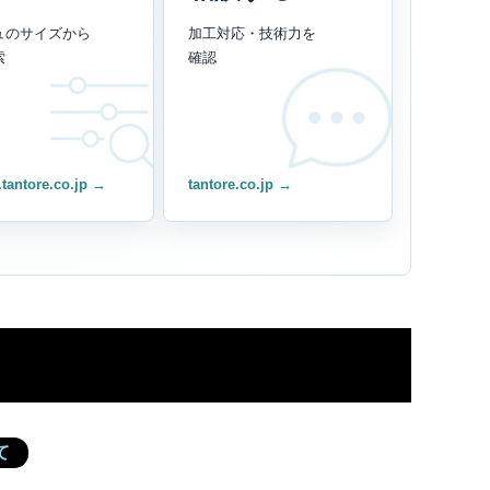
ュのサイズから
加工対応・技術力を
索
確認
.tantore.co.jp →
tantore.co.jp →
ド
て