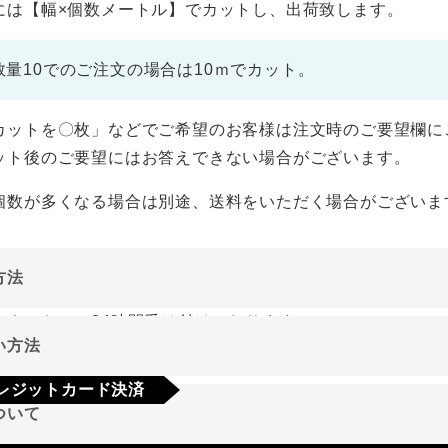
には【幅×個数メートル】でカットし、出荷致します。
数量10でのご注文の場合は10ｍでカット。
カットを〇枚」などでご希望のお客様は注文時のご要望欄に
ット後のご要望にはお答えできない場合がございます。
個数が多くなる場合は別途、送料をいただく場合がございま
方法
ーネットにて24時間受け付けております。
い方法
やご質問メールの対応は、土日祝日を除く平日のみです。
レジットカード決済
ついて
a
Mastercard
JCB
AMEX
Diners