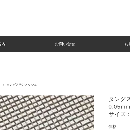
案内
お問い合せ
お
タングステンメッシュ
タングス
0.05m
サイズ：
価格: