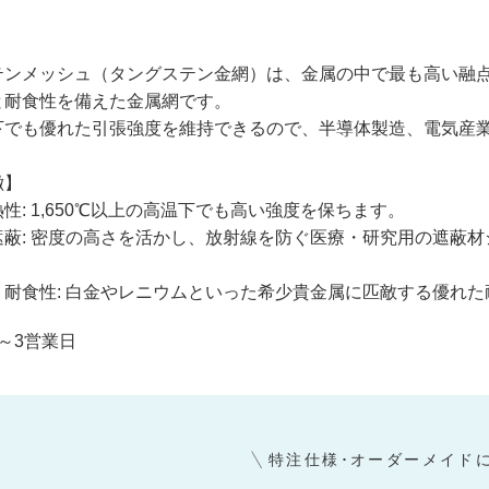
テンメッシュ（タングステン金網）は、金属の中で最も高い融点（
と耐食性を備えた金属網です。
下でも優れた引張強度を維持できるので、半導体製造、電気産
徴】
性: 1,650℃以上の高温下でも高い強度を保ちます。
遮蔽: 密度の高さを活かし、放射線を防ぐ医療・研究用の遮蔽
・耐食性: 白金やレニウムといった希少貴金属に匹敵する優れ
～3営業日
特注仕様･オーダーメイド