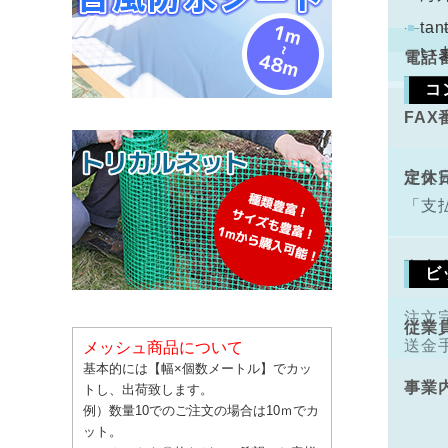
配と
t
い
電話
コ
FAX
手数
定休
注文
「支
資本
ビ
注文
従業
送金
メッシュ商品について
基本的には【幅×個数メートル】でカッ
事業
トし、出荷致します。
例）数量10でのご注文の場合は10ｍでカ
ット。