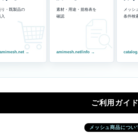
売り・既製品の
素材・用途・規格表を
メッシ
購入
確認
条件検
amimesh.net →
amimesh.net/info →
catalog
ご利用ガイ
メッシュ商品につい