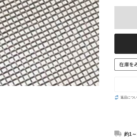
返品につ
約1～