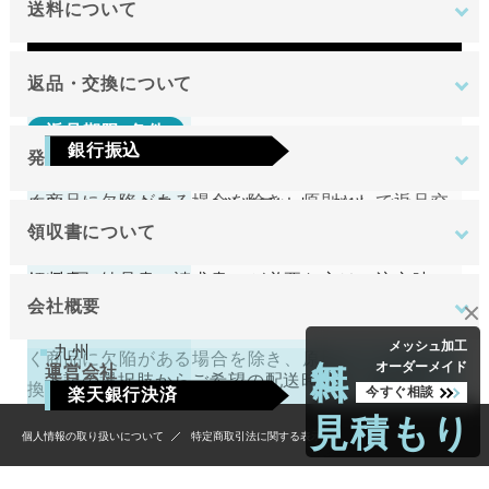
送料について
Visa
Mastercard
JCB
AMEX
Diners
地域
金額
返品・交換について
返品期限･条件
東北
銀行振込
発送について
切り売り商品やメーカー取り寄せ商品の場合、著し
関東
ご注文確定後7日以内に指定の口座へお振込みを
く商品に欠陥がある場合を除き、原則として返品交
原則として注文日より2営業日以内に発送いたしま
中部
お願いいたします。ご入金確認後の商品手配と
換を受け付けておりません。
領収書について
す。
近畿
送料無料
なります。ご入金確認後から4～5日営業日以内
領収書（納品書、請求書）が必要な方はご注文時に
中国
万が一、在庫切れの場合は改めてこちらからご連絡
返品期限･条件
の商品手配となります。手数料はご負担をお願
会社概要
お申し付けください。
させて頂きます。
四国
いいたします。
切り売り商品やメーカー取り寄せ商品の場合、著し
無料
メッシュ加工
九州
く商品に欠陥がある場合を除き、原則として返品交
オーダーメイド
運営会社
下記の選択肢からご希望の配送時間をご指定頂
換を受け付けておりません。
今すぐ相談
楽天銀行決済
けます。
北海道
見積もり
4,400円
（税込）
tantore株式会社
個人情報の取り扱いについて
特定商取引法に関する表示
注文確認画面の後に、楽天銀行決済のログイン
不良品
沖縄
午前
画面が表示されますので、ログインして支払い
万一不良品等がございましたら、当店の在庫状況を