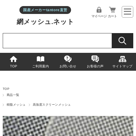
国産メーカーtantore直営
マイページ
カート
網メッシュ.ネット
TOP
ご利用案内
お問い合せ
お客様の声
サイトマップ
TOP
商品一覧
樹脂メッシュ
高強度スクリーンメッシュ