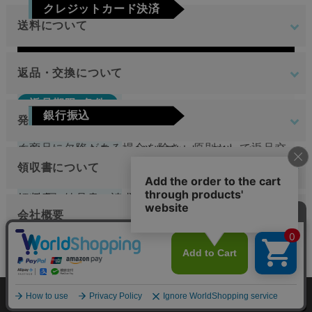
クレジットカード決済
日のみです。
送料について
Visa
Mastercard
JCB
AMEX
Diners
地域
金額
返品・交換について
返品期限･条件
東北
銀行振込
発送について
切り売り商品やメーカー取り寄せ商品の場合、著し
関東
ご注文確定後7日以内に指定の口座へお振込みを
く商品に欠陥がある場合を除き、原則として返品交
原則として注文日より2営業日以内に発送いたしま
中部
お願いいたします。ご入金確認後の商品手配と
換を受け付けておりません。
領収書について
す。
近畿
送料無料
なります。ご入金確認後から4～5日営業日以内
領収書（納品書、請求書）が必要な方はご注文時に
中国
万が一、在庫切れの場合は改めてこちらからご連絡
返品期限･条件
の商品手配となります。手数料はご負担をお願
会社概要
お申し付けください。
させて頂きます。
四国
いいたします。
切り売り商品やメーカー取り寄せ商品の場合、著し
無料
メッシュ加工
九州
く商品に欠陥がある場合を除き、原則として返品交
オーダーメイド
運営会社
下記の選択肢からご希望の配送時間をご指定頂
換を受け付けておりません。
今すぐ相談
楽天銀行決済
けます。
北海道
見積もり
4,400円
（税込）
tantore株式会社
個人情報の取り扱いについて
特定商取引法に関する表示
注文確認画面の後に、楽天銀行決済のログイン
不良品
沖縄
午前