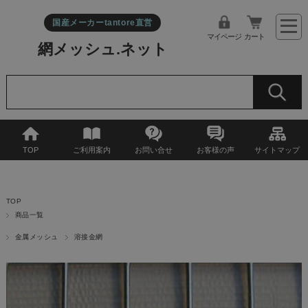
国産メーカーtantore直営
マイページ
カート
網メッシュ.ネット
TOP
ご利用案内
お問い合せ
お客様の声
サイトマップ
TOP
商品一覧
金属メッシュ
溶接金網